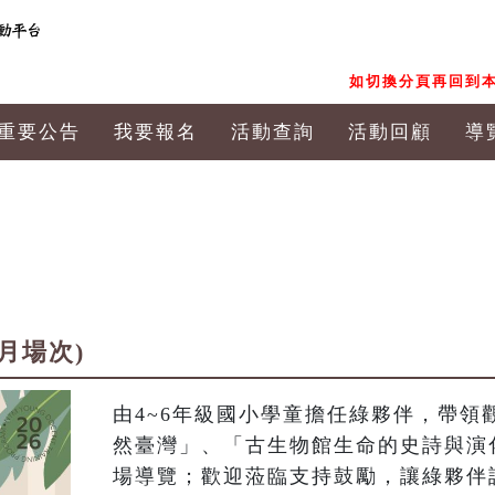
如切換分頁再回到本
重要公告
我要報名
活動查詢
活動回顧
導
8月場次)
由4~6年級國小學童擔任綠夥伴，帶領
然臺灣」、「古生物館生命的史詩與演
場導覽；歡迎蒞臨支持鼓勵，讓綠夥伴