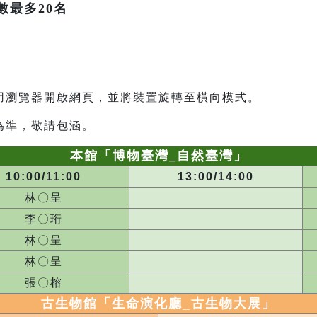
數最多20名
用瀏覽器開啟網頁，並將裝置旋轉至橫向模式。
為準，敬請包涵。
本館「博物臺灣_自然臺灣」
10:00/11:00
13:00/14:00
林〇呈
李〇珩
林〇呈
林〇呈
張〇榕
古生物館「生命演化廳_
古生物大展
」