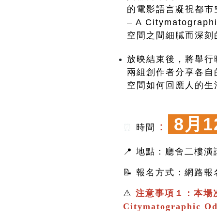
的電影語言凝視都市空間
– A Citymato
空間之間細膩而深刻
放映結束後，將舉行
兩組創作者分享各自
空間如何回應人的生
8月1
：
⏰
時間
📍 地點：廳舍二樓演
📝 報名方式：網路
⚠️
注意事項１：本場
Citymatographic 