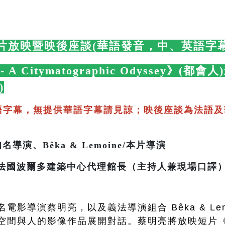
片放映暨映後座談(華語發音，中、英語字幕
s - A Citymatographic Odyssey》
)
🛋️
語字幕，無提供華語字幕請見諒；映後座談為法語及
導演、Bêka & Lemoine/本片導演
多建築中心代理館長（主持人兼現場口譯
電影導演蔡明亮，以及義法導演組合 Bêka & Le
空間與人的影像作品展開對話。蔡明亮將放映短片