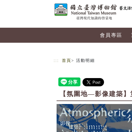
跳到主要內容
網站導覽
會員專區
:::
首頁
> 活動明細
【氛圍地—影像建築】第三