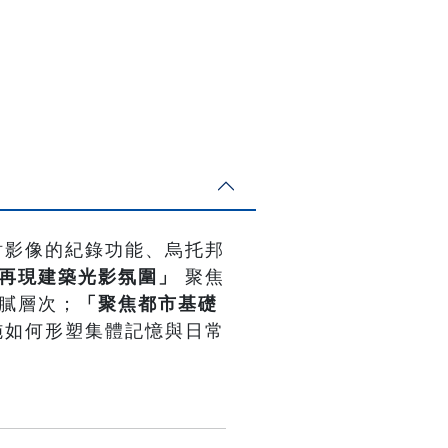
討影像的紀錄功能、烏托邦
再現建築光影氛圍」
聚焦
膩層次；
「聚焦都市基礎
施如何形塑集體記憶與日常