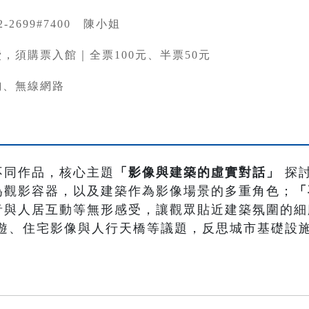
82-2699#7400 陳小姐
，須購票入館｜全票100元、半票50元
詢、無線網路
不同作品，核心主題
「影像與建築的虛實對話」
探
為觀影容器，以及建築作為影像場景的多重角色；
「
音與人居互動等無形感受，讓觀眾貼近建築氛圍的細
遊、住宅影像與人行天橋等議題，反思城市基礎設