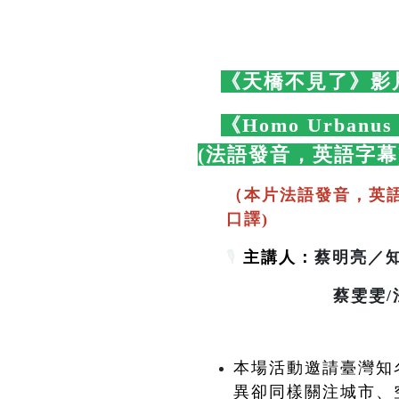
🛋️
《天橋不見了》影
🛋️
《Homo Urbanu
(法語發音，英語字幕
（本片法語發音，英
口譯)
🎙️
主講人：
蔡明亮／知名
蔡雯雯/法國波爾
本場活動邀請臺灣知名
異卻同樣關注城市、