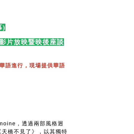
)
🛋️
(都會人)影片放映暨映後座談
華語進行，現場提供華語
）
moine，透過兩部風格迥
《天橋不見了》，以其獨特