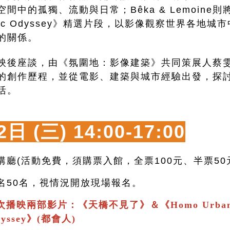
中的孤獨、流動與日常；Bêka & Lemoine則將放映
graphic Odyssey》精選片段，以影像觀察世界各
的關係。
映後座談，由《氛圍地：影像建築》共同策展人蔡
的創作歷程，並從電影、建築與城市經驗出發，探
活。
2日 (三)
14:00-17:00
講廳(活動免費，須購票入館，全票100元、半票50
報名50名，視情況開放現場報名。
次播映兩部影片：
《
天橋不見了
》＆
《
Homo Urban
Odyssey》(都會人)