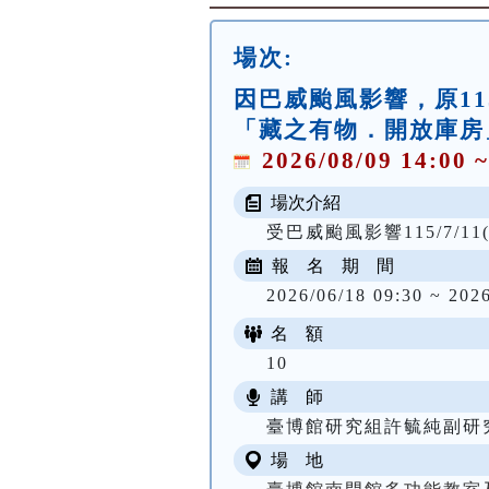
場次:
因巴威颱風影響，原115/7
「藏之有物．開放庫房
2026/08/09 14:00 ~
場次介紹
受巴威颱風影響115/7/11(
報 名 期 間
2026/06/18 09:30 ~ 202
名 額
10
講 師
臺博館研究組許毓純副研
場 地