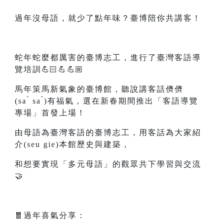
過年沒母語，就少了點年味？臺博陪你共講客！
蛇年蛇麼都厲害的臺博志工，進行了臺灣客語導
覽培訓💪🏻💪💪🏼
馬年策馬新氣象的臺博館，聽說講客話儕儕
ˇ
ˇ
(
sa
sa
)有福氣，選在新春期間推出「客語導覽
專場」首發上場！
由母語為臺灣客語的臺博志工，用客話為大家紹
介(
seu gie
)本館歷史與建築，
和想要實現「多元母語」的觀眾共下學習與交流
🤝
🧧過年喜氣分享：