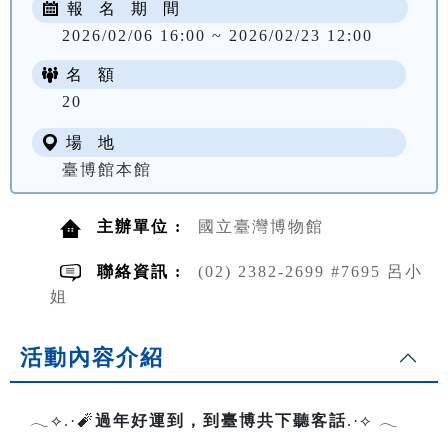
報 名 期 間
2026/02/06 16:00 ~ 2026/02/23 12:00
名 額
20
場 地
臺博館本館
主辦單位 :
國立臺灣博物館
聯絡資訊 :
(02) 2382-2699 #7695 呂小
姐
活動內容介紹
𓂃⟡.·🧨
過年好運到，到臺博共下聽客話
.·⟡ 𓂃