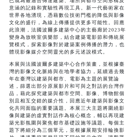
已成為最適合傳達建築、場所與都市空間形構及
意涵的記錄和實驗性再現工具。新一代藝術家在
世界各地湧現，憑藉數位技術門檻的降低與影像
文化的盛行，為線上傳播提供更多可能性。回應
此浪潮，法國波爾多建築中心的主藝廊於2023年
變身為放映室俱樂部，結合建築電影節和傳統展
覽模式，探索影像對於建築案例傳播的潛力，也
體現影像媒介空間靈光的多元述說模式。
本展與法國波爾多建築中心合作策畫，並根據臺
灣的影像文化脈絡與在地學者協力，延續過去幾
年在臺灣以建築與都市、電影為主題的展覽論
述，篩選出部分原展影片和可與之對話的台灣作
品，藉此探究建築與都市空間、影像、博物館個
別且相互交錯的媒介性，回應近年建築與影像文
化共同面臨的重要議題。本展三大主題將圍繞影
像與建築的虛實對話作為核心概念，輔以再現建
築光影氛圍與聚焦都市基礎設施等議題。每個主
題下將細分為三個單元，並根據展期安排輪換影