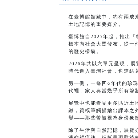
在臺博館館藏中，約有兩成
土地記憶的重要媒介。
臺博館自2025年起，推出
標本向社會大眾發布，從一
的歷史樣貌。
2026年共以六單元呈現，
時代進入臺灣社會，也連結
另一側，一條四○年代的珍
代裡，家人典當幾乎所有嫁
展覽中也能看見更多貼近土
鐵，質樸筆觸描繪出課本之
變——那些曾被視為身份象
除了生活與自然記憶，展覽
液交錯痕跡，細膩呈現戰後植