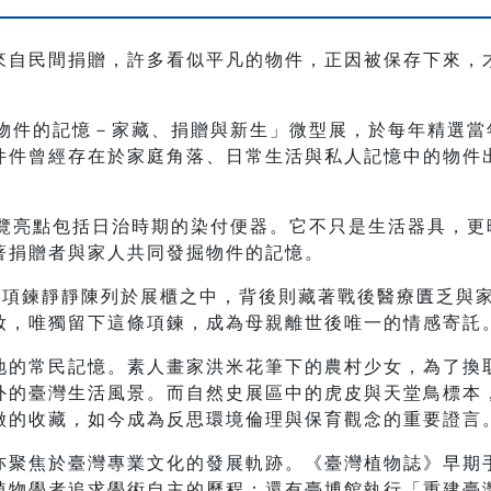
來自民間捐贈，許多看似平凡的物件，正因被保存下來，
「物件的記憶－家藏、捐贈與新生」微型展，於每年精選
件件曾經存在於家庭角落、日常生活與私人記憶中的物件
展覽亮點包括日治時期的染付便器。它不只是生活器具，
著捐贈者與家人共同發掘物件的記憶。
珠項鍊靜靜陳列於展櫃之中，背後則藏著戰後醫療匱乏與
妝，唯獨留下這條項鍊，成為母親離世後唯一的情感寄託
地的常民記憶。素人畫家洪米花筆下的農村少女，為了換
外的臺灣生活風景。而自然史展區中的虎皮與天堂鳥標本
徵的收藏，如今成為反思環境倫理與保育觀念的重要證言
亦聚焦於臺灣專業文化的發展軌跡。《臺灣植物誌》早期
物學者追求學術自主的歷程；還有臺博館執行「重建臺灣藝