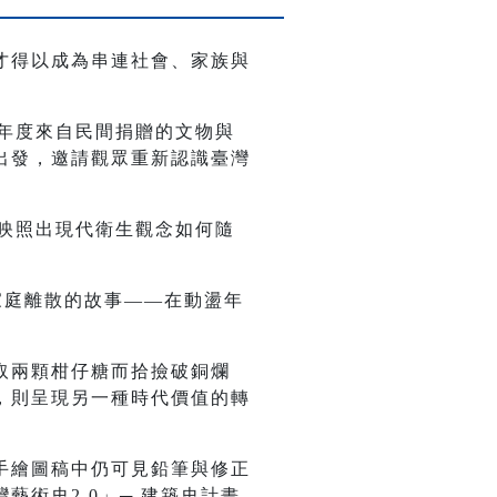
才得以成為串連社會、家族與
當年度來自民間捐贈的文物與
出發，邀請觀眾重新認識臺灣
更映照出現代衛生觀念如何隨
家庭離散的故事——在動盪年
。
取兩顆柑仔糖而拾撿破銅爛
，則呈現另一種時代價值的轉
。
手繪圖稿中仍可見鉛筆與修正
術史2.0」─ 建築史計畫