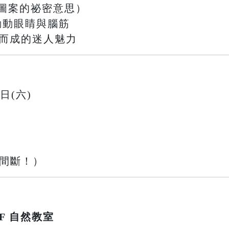
圖案的祕密意思）
戰，動動眼睛與腦筋
織而成的迷人魅力
9日(六)
不間斷！）
F 自然教室