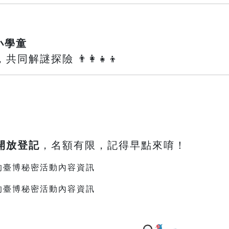
小學童
解謎探險 👨‍👩‍👧‍👦
鐘開放登記
，名額有限，記得早點來唷！