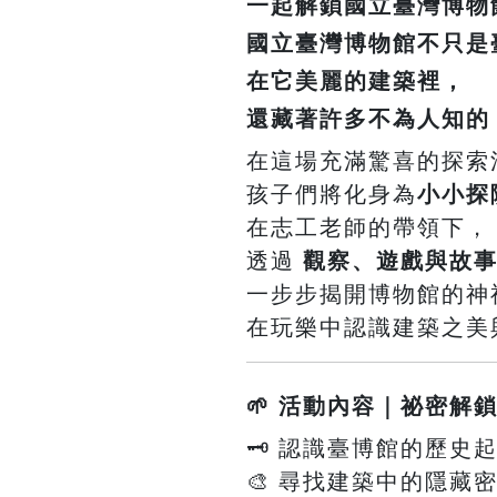
一起解鎖國立臺灣博物
國立臺灣博物館
不只是
在它美麗的建築裡，
還藏著許多不為人知的
在這場充滿驚喜的探索
孩子們將化身為
小小探
在志工老師的帶領下，
透過
觀察、遊戲與故
一步步揭開博物館的神
在玩樂中認識建築之美
🌱 活動內容｜祕密解
🗝️ 認識臺博館的歷
🎨 尋找建築中的隱藏