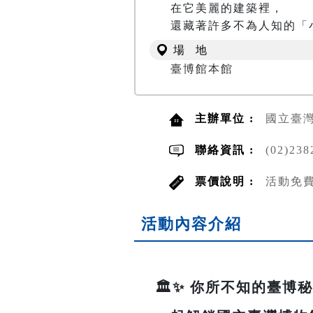
在它美麗的建築裡，

還藏著許多不為人知的「
場 地
臺博館本館
主辦單位 :
國立臺
聯絡資訊 :
(02)23
票價說明 :
活動免
活動內容介紹
🏛️✨ 你所不知的臺博秘密