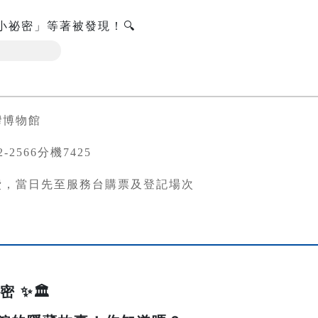
小祕密」等著被發現！🔍
灣博物館
82-2566分機7425
費，當日先至服務台購票及登記場次
 ✨🏛️