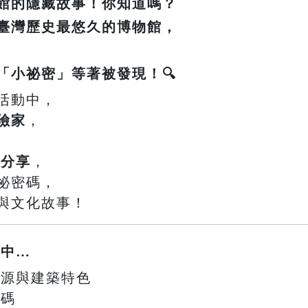
館的隱藏故事！你知道嗎？
臺灣歷史最悠久的博物館，
「小祕密」等著被發現！🔍
活動中，
險家
，
事分享
，
祕密碼，
與文化故事！
鎖中…
史起源與建築特色
密碼