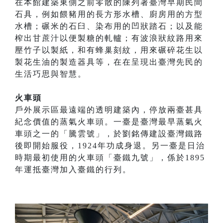
在本館建築東側之前零散的陳列著臺灣早期民間
石具，例如餵豬用的長方形水槽、廚房用的方型
水槽；碾米的石臼、染布用的凹狀踏石；以及能
榨出甘蔗汁以便製糖的軋轤；有波浪狀紋路用來
壓竹子以製紙，和有蜂巢刻紋，用來碾碎花生以
製花生油的製造器具等，在在呈現出臺灣先民的
生活巧思與智慧。
火車頭
戶外展示區最遠端的透明建築內，停放兩臺甚具
紀念價值的蒸氣火車頭。一臺是臺灣最早蒸氣火
車頭之一的「騰雲號」，於劉銘傳建設臺灣鐵路
後即開始服役，1924年功成身退。另一臺是日治
時期最初使用的火車頭「臺鐵九號」，係於1895
年運抵臺灣加入臺鐵的行列。