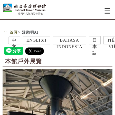
跳到主要內容
網站導覽
:::
首頁
> 活動明細
中
ENGLISH
BAHASA
日
TIẾNG
文
INDONESIA
本
VIỆT
語
本館戶外展覽