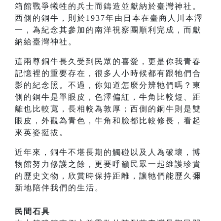
箱館戰爭犧牲的兵士而鑄造並獻納於臺灣神社。
西側的銅牛，則於1937年由日本在臺商人川本澤
一，為紀念其參加的南洋視察團順利完成，而獻
納給臺灣神社。
這兩尊銅牛長久受到民眾的喜愛，更是你我青春
記憶裡的重要存在，很多人小時候都有跟牠們合
影的紀念照。不過，你知道怎麼分辨牠們嗎？東
側的銅牛是單眼皮，色澤偏紅，牛角比較短、距
離也比較寬，長相較為敦厚；西側的銅牛則是雙
眼皮，外觀為青色，牛角和臉都比較修長，看起
來英姿挺拔。
近年來，銅牛不堪長期的觸碰以及人為破壞，博
物館努力修護之餘，更要呼籲民眾一起維護珍貴
的歷史文物，欣賞時保持距離，讓牠們能歷久彌
新地陪伴我們的生活。
民間石具