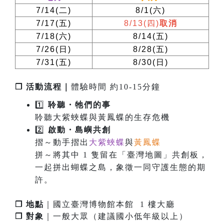
7/14(
二
)
8/1(
六
)
7/17(
五
)
8/13(
四
)
取消
7/18(
六
)
8/14(
五
)
7/26(
日
)
8/28(
五
)
7/31(
五
)
8/30(
日
)
❐ 活動流程｜
體驗時間 約10-15分鐘
1️⃣
聆聽・牠們的事
聆聽大紫蛺蝶與黃鳳蝶的生存危機
2️⃣
啟
動
・
島嶼共創
摺～動手摺出
大紫蛺蝶
與
黃鳳蝶
拼～將其中 1 隻留在「臺灣地圖」共創板，
一起拼出蝴蝶之島，象徵一同守護生態的期
許。
❐ 地點
｜國立臺灣博物館本館 1 樓大廳
❐ 對象
｜一般大眾（建議國小低年級以上）