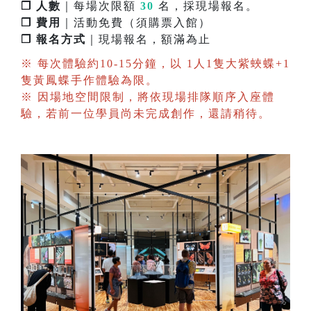
❐ 人數
｜每場次限額
30
名，採現場報名。
❐ 費用
｜活動免費（須購票入館）
❐ 報名方式
｜現場報名，額滿為止
※ 每次體驗約10-15分鐘，以 1人1隻大紫蛺蝶+1
隻黃鳳蝶手作體驗為限。
※ 因場地空間限制，將依現場排隊順序入座體
驗，若前一位學員尚未完成創作，還請稍待。