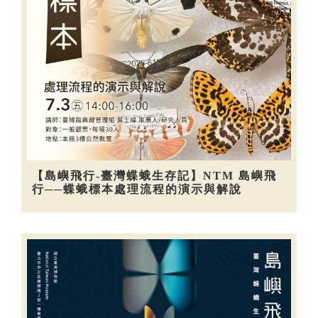
【島嶼飛行-臺灣蝶蛾生存記】NTM 島嶼飛
行──蝶蛾標本處理流程的演示與解說