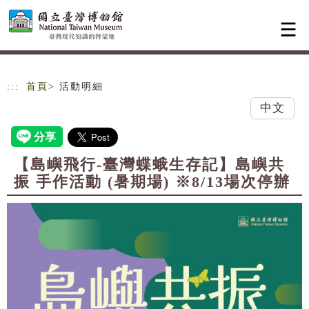
跳到主要內容
網站導覽
:::
首頁
> 活動明細
中文
【島嶼飛行-臺灣蝶蛾生存記】島嶼共
振 手作活動 (暑期場) ※8/13場次停辦