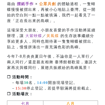
藉由
摺紙手作
×
公眾共創
的體驗過程，一隻蝴
蝶慢慢被摺出來，再被小心地貼上臺灣。從一開
始的空白到一點一點被填滿，我們一起看見了一
座「正在長出來的島嶼」。
這場深受大朋友、小朋友喜愛的手作活動將延續
辦理，讓
大紫蛺蝶
／
黃鳳蝶
的生存故事繼續分
享給更多人，同時也
期待著一隻隻蝴蝶被摺出、
貼上，慢慢拼湊出一座充滿色彩的島嶼。
今年7-8月炎炎夏日午後，不論你是一人單行／
兩人同行／還是親友相揪 臺博館都歡迎，邀請大
家再次與蝶同行，展翅共振繽紛的島嶼風景！
❐ 活動時間：
－每場
30
名，
14:00
開放現場登記。
－
15:30
停止登記，若提早額滿將提前截止。
❐ 活動場次：
七月
八月