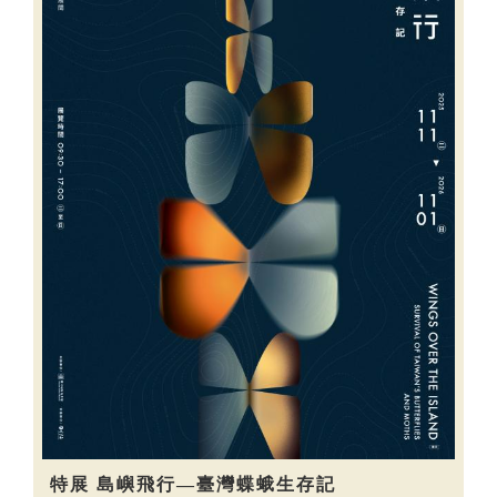
特展 島嶼飛行—臺灣蝶蛾生存記