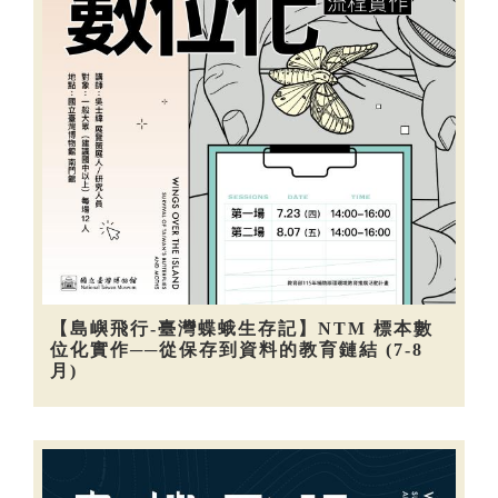
【島嶼飛行-臺灣蝶蛾生存記】NTM 標本數
位化實作──從保存到資料的教育鏈結 (7-8
月)