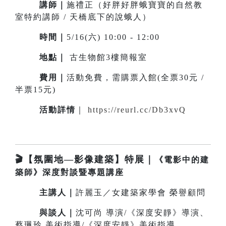
講師｜
施禮正（好胖好胖蛾寶寶的自然教
室特約講師 / 天橋底下的說蛾人）
時間｜
5/16(六) 10:00 - 12:00
地點｜
古生物館3樓簡報室
費用｜
活動免費，需購票入館(全票30元 /
半票15元)
活動詳情
｜
https://reurl.cc/Db3xvQ
🎬【氛圍地—影像建築】特展｜
《電影中的建
築師》深度對談暨專題講座
主講人
｜
許麗玉／女建築家學會 榮譽顧問
與談
人
｜
沈可尚 導演/《深度安靜》導演、
蔡珮玲 美術指導/《深度安靜》美術指導