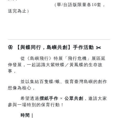
（華/台語版限量各10套，
送完為止）
🦋 【與蝶同行，島嶼共創】手作活動 ✂️
從《島嶼飛行》特展「飛行危機」展區延
伸發展，一起認識大紫蛺蝶／黃鳳蝶的生存故
事，
並以集結百隻蝶/蛾、復育臺灣島嶼的創作
想像為核心，
希望透過
摺紙手作
×
公眾共創
，邀請大家
參與一場特別的保育行動！
時間｜