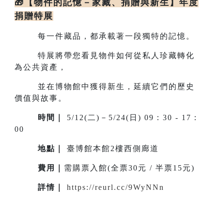
🎁【物件的記憶－家藏、捐贈與新生】年度
捐贈特展
每一件藏品，都承載著一段獨特的記憶。
特展將帶您看見物件如何從私人珍藏轉化
為公共資產，
並在博物館中獲得新生，延續它們的歷史
價值與故事。
時間｜
5/12(二)－5/24(日) 09：30 - 17：
00
地點
｜
臺博館本館2樓西側廊道
費用｜
需購票入館(全票30元 / 半票15元)
詳情
｜
https://reurl.cc/9WyNNn