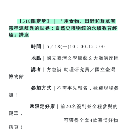
【518限定💚】
｜
「用食物、田野和群眾智
慧串連歧異的世界：自然史博物館的永續教育經
驗」講座
時間｜
5／18(一)10：00-12：00
地點｜
國立臺灣文學館藝文大廳講座區
講者｜
方慧詩 助理研究員／國立臺灣
博物館
參加方式｜
不需事先報名，歡迎現場參
加！
🤩限定好康｜
前20名簽到並全程參與的
觀眾，
可獲得全套4款臺博好物
摺頁！