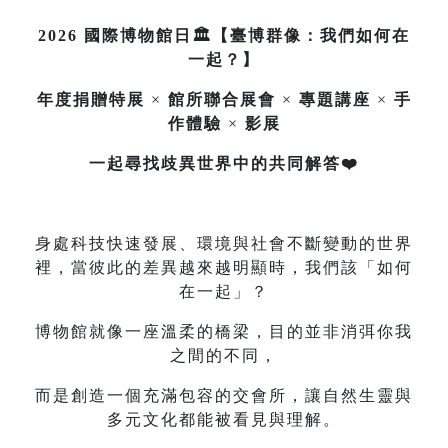
2026 國際博物館日🏛️【臺博群像：我們如何在
一起？】
年度捐贈特展
×
館所聯合展會
×
專題講座
×
手
作體驗
×
影展
一起尋找歧異世界中的共同解答❤️
身處科技快速發展、環境與社會不斷變動的世界
裡，當彼此的差異越來越明顯時，我們該「如何
在一起」？
博物館就像一座溫柔的橋梁，目的並非消弭你我
之間的不同，
而是創造一個充滿包容的交會所，讓自然生靈與
多元文化都能被看見與理解。