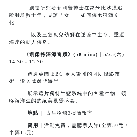
跟隨研究者菲利普博士在納米比沙漠追
蹤獅群數十年，見證「女王」如何傳承狩獵文
化，
以及三隻孤兒幼獅在逆境中生存、重返
海岸的動人傳奇。
《凱爾特深海奇蹟》(50 mins)
｜5/23(六)
14:30 - 15:30
透過英國 BBC 令人驚嘆的 4K 攝影技
術，潛入威爾斯海岸，
展示這片獨特生態系統中的各種生物，領
略海洋生態的絕美視覺盛宴。
地點｜
古生物館3樓簡報室
費用｜
活動免費，需購票入館(全票30元 /
半票15元)