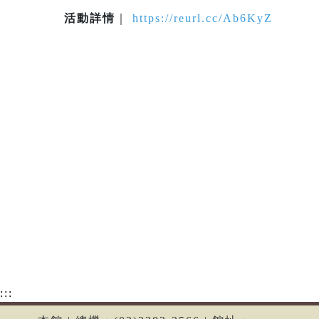
活動詳情
｜
https://reurl.cc/Ab6KyZ
:::