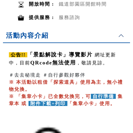
開放時間 :
鐵道部園區開館時間
提供服務 :
服務諮詢
活動內容介紹
「景點解說卡」導覽影片
公告!!
網址更新
QRcode無法使用
中，目前
，敬請見諒。
＃去去秘境走 ＃自行參觀好夥伴
※ 本活動以租借「探索道具」使用為主，無小禮
物兌換。
※ 「集章小卡」已全數兌換完，可
自行準備
集
章本 或
附件下載+列印
「集章小卡」使用。