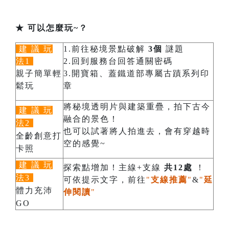
★ 可以怎麼玩~？
建 議 玩
1.前往秘境景點破解
3個
謎題
法1
2.回到服務台回答通關密碼
親子簡單輕
3.開寶箱、蓋鐵道部專屬古蹟系列印
鬆玩
章
將秘境透明片與建築重疊，拍下古今
建 議 玩
融合的景色！
法2
也可以試著將人拍進去，會有穿越時
全齡創意打
空的感覺~
卡照
建 議 玩
探索點增加！主線+支線
共12處
！
法3
可依提示文字，前往
"
支線推薦
"
&
"
延
體力充沛
伸閱讀
"
GO