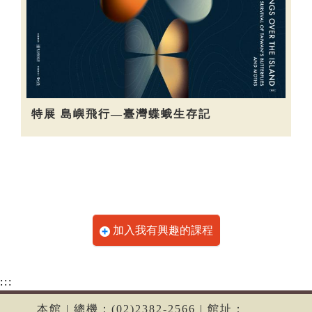
特展 島嶼飛行—臺灣蝶蛾生存記
加入我有興趣的課程
:::
本館 | 總機：(02)2382-2566 | 館址：