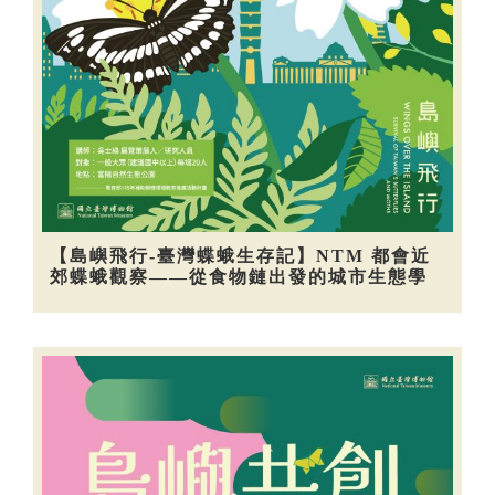
【島嶼飛行-臺灣蝶蛾生存記】NTM 都會近
郊蝶蛾觀察——從食物鏈出發的城市生態學