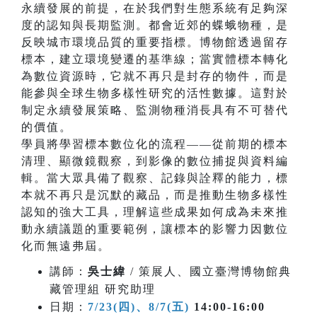
永續發展的前提，在於我們對生態系統有足夠深
度的認知與長期監測。都會近郊的蝶蛾物種，是
反映城市環境品質的重要指標。博物館透過留存
標本，建立環境變遷的基準線；當實體標本轉化
為數位資源時，它就不再只是封存的物件，而是
能參與全球生物多樣性研究的活性數據。這對於
制定永續發展策略、監測物種消長具有不可替代
的價值。
學員將學習標本數位化的流程——從前期的標本
清理、顯微鏡觀察，到影像的數位捕捉與資料編
輯。當大眾具備了觀察、記錄與詮釋的能力，標
本就不再只是沉默的藏品，而是推動生物多樣性
認知的強大工具，理解這些成果如何成為未來推
動永續議題的重要範例，讓標本的影響力因數位
化而無遠弗屆。
講師：
吳士緯
/ 策展人、國立臺灣博物館典
藏管理組 研究助理
日期：
7/23(四)、8/7(五)
14:00-16:00