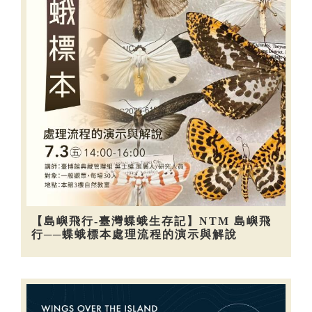
【島嶼飛行-臺灣蝶蛾生存記】NTM 島嶼飛
行──蝶蛾標本處理流程的演示與解說