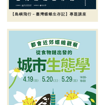
【島嶼飛行－臺灣蝶蛾生存記】專題講座