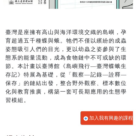
臺灣是座擁有高山與海洋環境交織的島嶼，孕
育超過五千種蝶與蛾。牠們不僅以繽紛的成蟲
姿態吸引人們的目光，更以幼蟲之姿參與了生
態系的能量流動，成為食物鏈中不可或缺的環
節。本計畫以臺博館《島嶼飛行—臺灣蝶蛾生
存記》特展為基礎，從「觀察—記錄—詮釋—
保存」的鏈結出發，整合野外觀察、標本數位
化與教育推廣，構築一套可長期應用的生態學
習模組。
加入我有興趣的課程