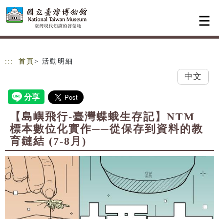
跳到主要內容
網站導覽
:::
首頁
> 活動明細
中文
【島嶼飛行-臺灣蝶蛾生存記】NTM
標本數位化實作──從保存到資料的教
育鏈結 (7-8月)