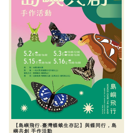
【島嶼飛行-臺灣蝶蛾生存記】與蝶同行，島
嶼共創 手作活動