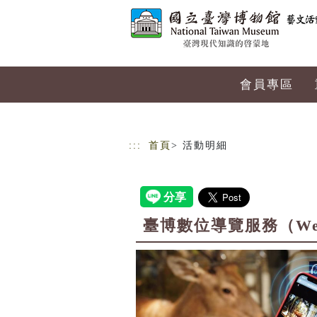
跳到主要內容
網站導覽
會員專區
:::
首頁
> 活動明細
臺博數位導覽服務（W