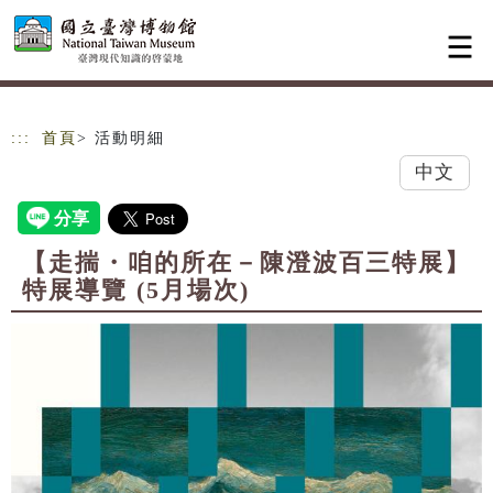
跳到主要內容
網站導覽
:::
首頁
> 活動明細
中文
【走揣・咱的所在－陳澄波百三特展】
特展導覽 (5月場次)