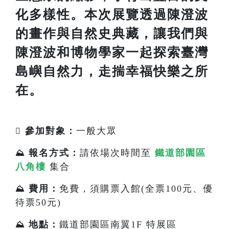
化多樣性。本次展覽透過陳澄波
的畫作與自然史典藏，讓我們與
陳澄波和博物學家一起探索臺灣
島嶼自然力，走揣幸福快樂之所
在。
參加對象：
一般大眾

報名方式：
請依場次時間至
鐵道部園區
⛰️
八角樓
集合
費用：
免費，須購票入館(全票100元、優
⛰️
待票50元)
地點：
鐵道部園區南翼1F 特展區
⛰️