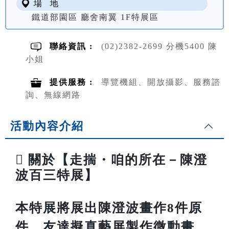
場 地
鐵道部園區 廳舍南翼 1F特展區
聯絡資訊 :
(02)2382-2699 分機5400 陳
小姐
提供服務 :
導覽機組、開放攝影、服務諮
詢、無線網路
活動內容介紹

關於【走揣・咱的所在－陳澄
波百三特展】
本特展將展出陳澄波畫作8件原
件、友達擬真藝屏製作微動畫、