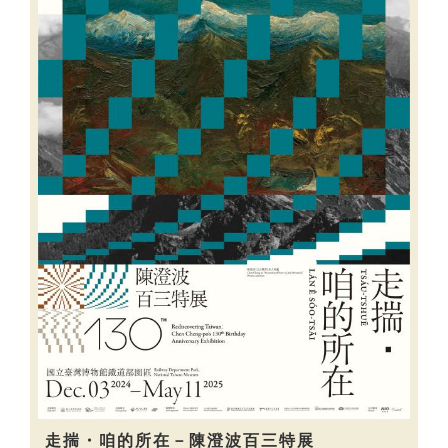
走揣・咱的所在－陳澄波百三特展