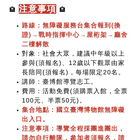
注意事項
🏨
🏨
路線：無障礙服務台集合報到(換
證)→
戰時指揮中心
→
屋桁架
→
廳舍
二樓解散
對象：社會大眾，建議中年級以上
參與(須報名)、12歲以下
觀眾由家
長陪同(須報名)，每場限定
20
名。
講師：臺博館導覽志工。
費用：活動免費(須購票入館，全票
100元、半票50元
)
。
集合地點：國立臺灣博物館無障礙
出入口。
注意事項：導覽全程採團進團出，
請勿自行離隊，參加者須報名，請