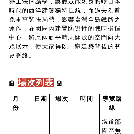
築工法的結構，讓觀眾能親身體驗日本
時代的西洋建築獨特風貌；而過去為避
免軍事緊張局勢，影響臺灣全島鐵路之
運作，在園區內建置防禦性的戰時指揮
中心。將此兩處平時未開放的空間向大
眾展示，使大家得以一窺建築背後的歷
史脈絡。
場次列表
🏨
🏨
月
日期
場次
時間
導覽路
份
線
鐵道部
園區無