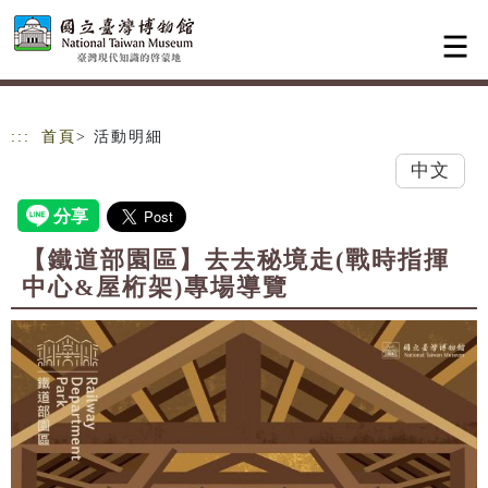
跳到主要內容
網站導覽
:::
首頁
> 活動明細
中文
【鐵道部園區】去去秘境走(戰時指揮
中心&屋桁架)專場導覽