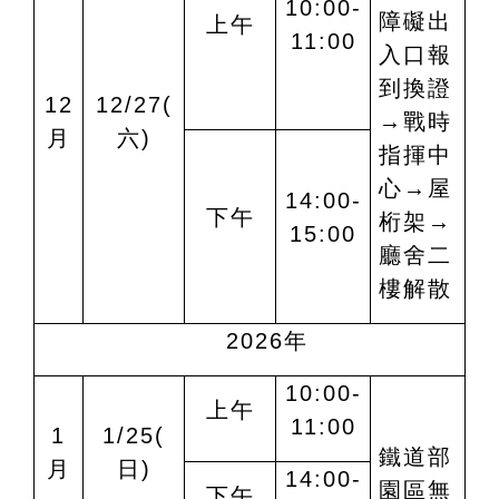
10:
0
0-
障礙出
上午
1
1
:
00
入口報
到換證
12
12/27(
→戰時
月
六)
指揮中
心→屋
14:00-
下午
桁架→
15:00
廳舍二
樓解散
2026
年
10:00-
上午
11:00
1
1/25(
鐵道部
月
日)
14:00-
園區無
下午