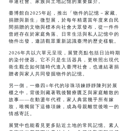
串連社會、家族與土地記憶的重要媒介。
臺博館自2025年起，推出「物件的記憶－家藏、
捐贈與新生」微型展，於每年精選當年度來自民
間捐贈的文物與標本向社會大眾發布，從一件件
曾經存在於家庭角落、日常生活與私人記憶中的
物件出發，邀請觀眾重新認識臺灣的歷史樣貌。
2026年共以六單元呈現，展覽亮點包括日治時期
的染付便器。它不只是生活器具，更映照出現代
衛生觀念如何隨時代進入臺灣社會，也連結著捐
贈者與家人共同發掘物件的記憶。
另一側，一條四○年代的珍珠項鍊靜靜陳列於展
櫃之中，背後則藏著戰後醫療匱乏與家庭離散的
故事——在動盪年代裡，家人典當幾乎所有嫁
妝，唯獨留下這條項鍊，成為母親離世後唯一的
情感寄託。
展覽中也能看見更多貼近土地的常民記憶。素人