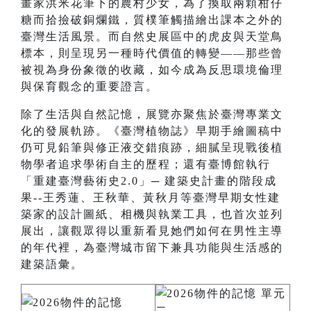
畫家洪米花筆下的農村少女，為了換取兩顆柑仔
糖而拾撿破銅爛鐵，質樸筆觸描繪出課本之外的
臺灣生活風景。而自然史展區中的虎皮與天堂鳥
標本，則呈現另一種時代價值的轉變——那些曾
被視為身份象徵的收藏，如今成為反思環境倫理
與保育觀念的重要證言。
除了生活與自然記憶，展覽亦聚焦於臺灣專業文
化的發展軌跡。《臺灣植物誌》早期手繪圖稿中
仍可見鉛筆與修正液交錯痕跡，細膩呈現戰後植
物學者追求學術自主的歷程；還有臺博館執行
「重建臺灣藝術史2.0」─ 建築史計畫的階段成
果--王秀蓮、王秋華、黃秋月等臺灣早期女性建
築家的設計圖紙、相機與執業工具，也首次並列
展出，讓觀眾得以重新看見她們如何在男性主導
的年代裡，為臺灣城市留下兼具功能與生活感的
建築語彙。