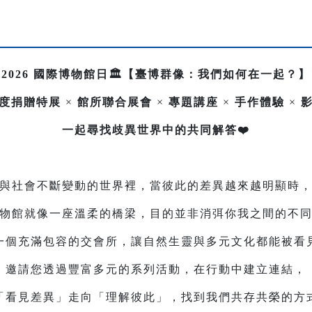
2026 國際博物館日🏛️【臺博群像：我們如何在一起？】
度捐贈特展
×
館所聯合展會
×
專題講座
×
手作體驗
×
一起尋找歧異世界中的共同解答❤️
與社會不斷變動的世界裡，當彼此的差異越來越明顯時
物館就像一座溫柔的橋梁，目的並非消弭你我之間的不
一個充滿包容的交會所，讓自然生靈與多元文化都能被看
邀請您透過豐富多元的系列活動，在行動中建立連結，
「看見差異」走向「理解彼此」，找到我們共存共榮的方