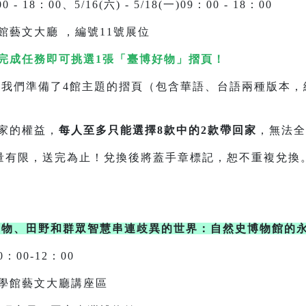
0 - 18：00、5/16(六) - 5/18(一)09：00 - 18：00
館藝文大廳 ，編號11號展位
完成任務即可挑選1張「臺博好物」摺頁！
的摺頁（包含華語、台語兩種版本，總共8
家的權益，
每人至多只能選擇8款中的2款帶回家
，無法全
為止！兌換後將蓋手章標記，恕不重複兌換
食物、田野和群眾智慧串連歧異的世界：自然史博物館的
0：00-12：00
學館藝文大廳講座區