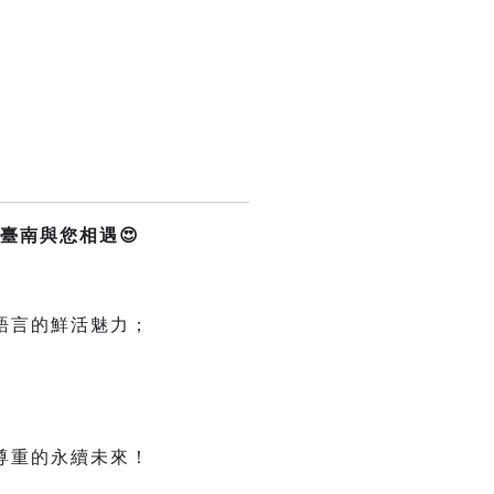
臺南與您相遇😍
語言的鮮活魅力；
尊重的永續未來！