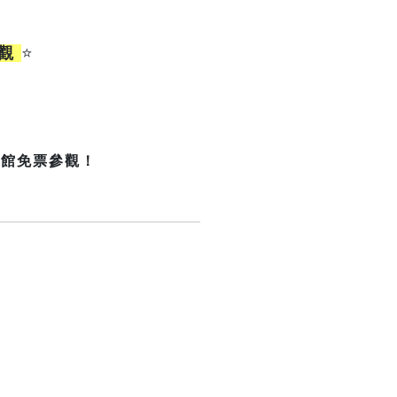
參觀
⭐
開館免票參觀！