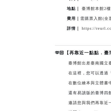
地點
｜
臺博館本館2
費用｜
需購票入館(全票3
詳情
｜
https://reurl
🫶🏻【再靠近一點點．
臺博館出差臺南國立臺
在這裡，您可以透過「臺
在數位繪本與立體書中，
還有易讀版的臺博四館簡
邀請您與我們再靠近一點