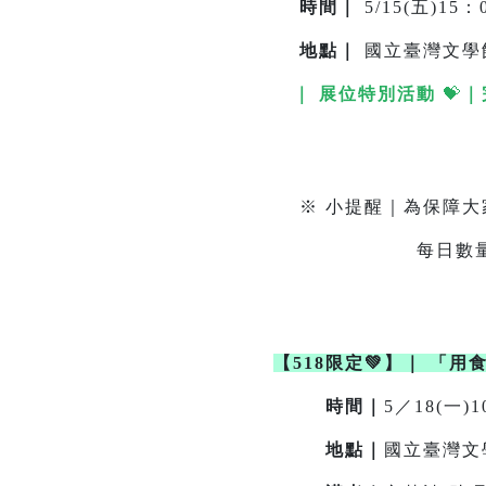
時間｜
5/15(五)15：0
地點
｜
國立臺灣文學
｜ 展位特別活動
💝
｜
我們準備了4館主題
※ 小提醒｜為保障大
每日數量有限，送完
【518限定💚】
｜
「用
時間｜
5／18(一)1
地點｜
國立臺灣文