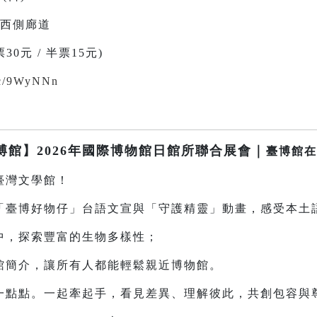
樓西側廊道
0元 / 半票15元)
.cc/9WyNNn
臺博館】2026年國際博物館日館所聯合展會｜
臺博館在
灣文學館！
博好物仔」台語文宣與「守護精靈」動畫，感受本土
探索豐富的生物多樣性；
介，讓所有人都能輕鬆親近博物館。
點。一起牽起手，看見差異、理解彼此，共創包容與