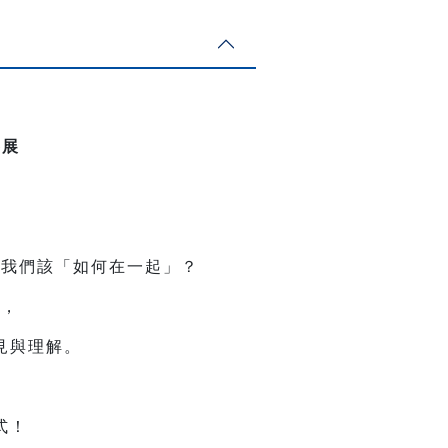
影展
，我們該「如何在一起」？
同，
見與理解。
式！