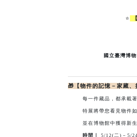
⭐
【
國立臺灣博物
🎁【物件的記憶－家藏
每一件藏品，都承載著
特展將帶您看見物件如何
並在博物館中獲得新
時間｜
5/12(二)－5/2