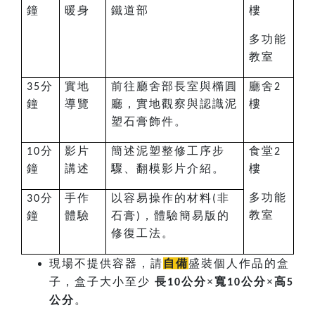
鐘
暖身
鐵道部
樓
多功能
教室
分
實地
前往廳舍部長室與橢圓
廳舍
35
2
鐘
導覽
廳，實地觀察與認識泥
樓
塑石膏飾件。
分
影片
簡述泥塑整修工序步
食堂
10
2
鐘
講述
驟、翻模影片介紹。
樓
多功能
分
手作
以容易操作的材料
非
30
(
教室
鐘
體驗
石膏
，體驗簡易版的
)
修復工法。
現場不提供容器，請
自備
盛裝個人作品的盒
子，盒子大小至少
長
×寬
×高
10公分
10公分
5
。
公分