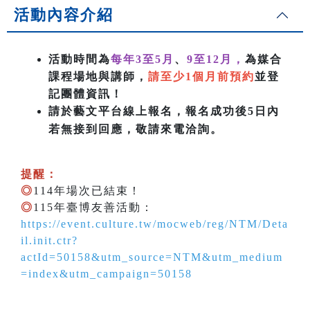
活動內容介紹
活動時間為
每年3至5月
、
9至12月，
為媒合
課程場地與講師，
請至少1個月前預約
並登
記團體資訊！
請於藝文平台線上報名，報名成功後5日內
若無接到回應，敬請來電洽詢。
提醒：
◎
114年場次已結束！
◎
115年臺博友善活動：
https://event.culture.tw/mocweb/reg/NTM/Deta
il.init.ctr?
actId=50158&utm_source=NTM&utm_medium
=index&utm_campaign=50158