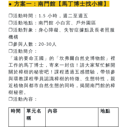
● 方案一：
南門館【馬丁博士找小樟】
❐
活動時間：
小時，週二至週五
1.5
❐
活動地點：南門館
小白宮、戶外園區
❐
活動對象：身心障礙、失智症據點及長者照服
機構
❐
參與人數：
人
20-30
❐​​​​
活動簡介：
「遠的要命王國」的「坎弗爾自然史博物館」裡
工作的馬丁博士，寄來一封信！請大家幫忙解開
關於樟樹的秘密吧！課程透過五感體驗，帶領參
與環教課程學員認識樟樹的特徵、生態特性，親
近植物與都市自然生態的同時，揭開南門館的樟
樹秘密。
❐
活動內容：
時間
單元名
內容
地點
稱