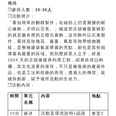
機構
❐
參與人數：
人
20-30
❐
活動簡介：
「看似簡單的翻模製作，在細節上仍需層層的耐
心修飾，才得以完美。」鐵道部古蹟修復最精彩
的就是廳舍裡的立體石膏飾，這些飾件以石膏製
作，看得見玫瑰花、藤蔓、鳳梨等熱帶植物圖
樣，是整棟建築氣派華麗的亮點，卻也是當初損
壞最為嚴重的區域。然則歷經眾人之手，經過
天的古蹟修復再利用工程，碩果終得以絢
1024
爛，其文化資產的保存，不只是修復後的建築作
品，也是工法和技藝的再現，透過人的傳習、延
續與創新，賦予場所流動的生命力。
❐
活動內容：
時間
單元
內容
地點
名稱
分
破冰
活動及環境說明
認識
食堂
15
+
2