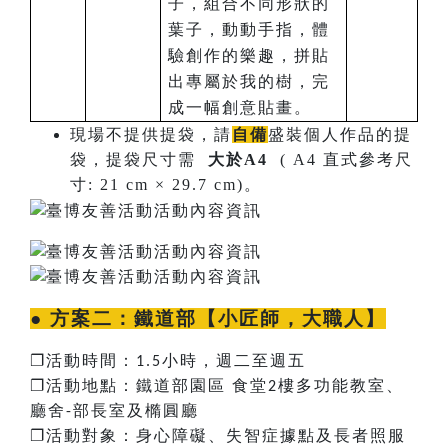
子，組合不同形狀的
葉子，動動手指，體
驗創作的樂趣，拼貼
出專屬於我的樹，完
成一幅創意貼畫。
現場不提供提袋，請
自備
盛裝個人作品的提
袋，提袋尺寸需
大於A4
( A4 直式參考尺
寸: 21 cm × 29.7 cm)。
● 方案二：
鐵道部【小匠師，大職人】
❐
活動時間：
小時，週二至週五
1.5
❐
活動地點：鐵道部園區
食堂
樓多功能教室、
2
廳舍
部長室及橢圓廳
-
❐
活動對象：身心障礙、失智症據點及長者照服