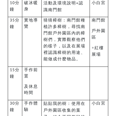
分
破冰
暖
小白宮
活動及環境說明
認
10
+
身
鐘
識南門館
分
實地導
猜猜樟樹：
南門館種
南門館
35
覽
鐘
植許多樟樹，尋找南
戶外園
門館戶外園區內的樟
區
樹們，實際觀察他們
的樣子，以及在展場
+紅樓
裡認識樟樹的用途、
展場
能做成什麼物品。
分
手作前
15
置
鐘
及休息
時間
分
手作體
小白宮
貼貼我的樹：使用在
30
驗
鐘
戶外園區收集的葉