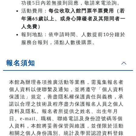
功後5日內若無接到回應，敬請來電洽詢。
活動費用：
每位收取入館門票半票費用（若
年滿
歲以上、或身心障礙者及其陪同者一
65
人免費）
報到地點：依申請時間、人數提前
分鐘於
10
服務台報到，清點人數後購票。
報名須知
本館為辦理各項推廣活動等業務，需蒐集報名者
個人資料以便聯繫及通知，並將遵守「個人資料
保護法」規定，善盡隱私權保護責任與義務，承
諾以合理之技術及程序盡力保護報名人員之個人
資料及隱私。報名者所提供之姓名、出生年月
日、e-mail、職稱、聯絡電話及身份證號碼等個
人資料，本館將妥善保管與維護，並僅限於活動
相關之個人身份識別、統計及學習認證資料登錄