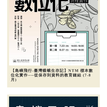
【島嶼飛行-臺灣蝶蛾生存記】NTM 標本數
位化實作──從保存到資料的教育鏈結 (7-8
月)