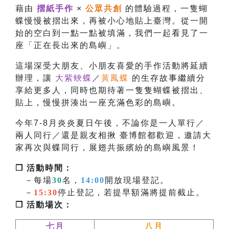
藉由
摺紙手作
×
公眾共創
的體驗過程，一隻蝴
蝶慢慢被摺出來，再被小心地貼上臺灣。從一開
始的空白到一點一點被填滿，我們一起看見了一
座「正在長出來的島嶼」。
這場深受大朋友、小朋友喜愛的手作活動將延續
辦理，讓
大紫蛺蝶
／
黃鳳蝶
的生存故事繼續分
享給更多人，同時也
期待著一隻隻蝴蝶被摺出、
貼上，慢慢拼湊出一座充滿色彩的島嶼。
今年7-8月炎炎夏日午後，不論你是一人單行／
兩人同行／還是親友相揪 臺博館都歡迎，邀請大
家再次與蝶同行，展翅共振繽紛的島嶼風景！
❐ 活動時間：
－每場
30
名，
14:00
開放現場登記。
－
15:30
停止登記，若提早額滿將提前截止。
❐ 活動場次：
七月
八月