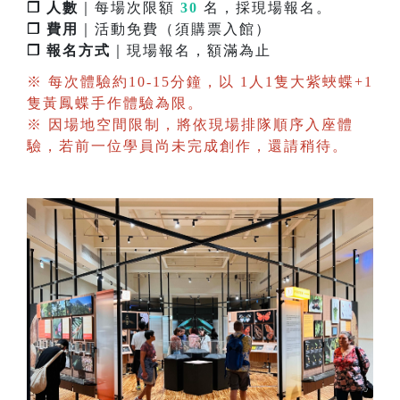
❐ 人數
｜每場次限額
30
名，採現場報名。
❐ 費用
｜活動免費（須購票入館）
❐ 報名方式
｜現場報名，額滿為止
※ 每次體驗約10-15分鐘，以 1人1隻大紫蛺蝶+1
隻黃鳳蝶手作體驗為限。
※ 因場地空間限制，將依現場排隊順序入座體
驗，若前一位學員尚未完成創作，還請稍待。