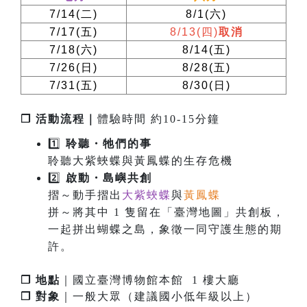
7/14(
二
)
8/1(
六
)
7/17(
五
)
8/13(
四
)
取消
7/18(
六
)
8/14(
五
)
7/26(
日
)
8/28(
五
)
7/31(
五
)
8/30(
日
)
❐ 活動流程｜
體驗時間 約10-15分鐘
1️⃣
聆聽・牠們的事
聆聽大紫蛺蝶與黃鳳蝶的生存危機
2️⃣
啟
動
・
島嶼共創
摺～動手摺出
大紫蛺蝶
與
黃鳳蝶
拼～將其中 1 隻留在「臺灣地圖」共創板，
一起拼出蝴蝶之島，象徵一同守護生態的期
許。
❐ 地點
｜國立臺灣博物館本館 1 樓大廳
❐ 對象
｜一般大眾（建議國小低年級以上）