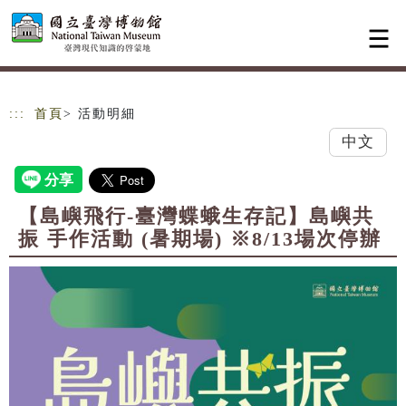
跳到主要內容
網站導覽
:::
首頁
> 活動明細
中文
【島嶼飛行-臺灣蝶蛾生存記】島嶼共
振 手作活動 (暑期場) ※8/13場次停辦