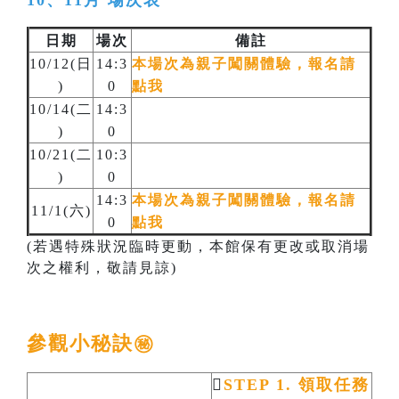
日期
場次
備註
10/12(日
14:3
本場次為親子闖關體驗，報名請
)
0
點我
10/14(二
14:3
)
0
10/21(二
10:3
)
0
14:3
本場次為親子闖關體驗，報名請
11/1(六)
0
點我
(若遇特殊狀況臨時更動，本館保有更改或取消場
次之權利，敬請見諒)
參觀小秘訣㊙️

STEP 1. 領取任務