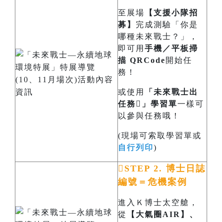
至展場
【支援小隊招
募】
完成測驗「你是
哪種未來戰士？」，
即可用
手機／平板掃
描 QRCode
開始任
務！
或使用
「未來戰士出
任務」學習單
一樣可
以參與任務哦！
(現場可索取學習單或
自行列印
)
STEP 2. 博士日誌
編號＝危機案例
進入Ｋ博士太空艙，
從
【大氣圈AIR】、