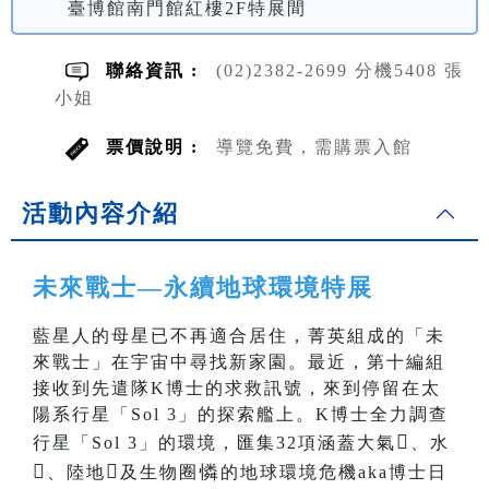
臺博館南門館紅樓2F特展間
聯絡資訊 :
(02)2382-2699 分機5408 張
小姐
票價說明 :
導覽免費，需購票入館
活動內容介紹
未來戰士—永續地球環境特展
藍星人的母星已不再適合居住，菁英組成的「未
來戰士」在宇宙中尋找新家園。最近，第十編組
接收到先遣隊K博士的求救訊號，來到停留在太
陽系行星「Sol 3」的探索艦上。K博士全力調查

行星「Sol 3」的環境，匯集32項涵蓋大氣
、水

️
憐
、陸地
及生物圈
的地球環境危機aka博士日