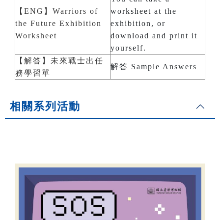
【ENG】Warriors of
worksheet at the
the Future Exhibition
exhibition, or
Worksheet
download and print it
yourself.
【解答】未來戰士出任
解答 Sample Answers
務學習單
相關系列活動