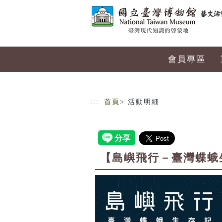
跳到主要內容
網站導覽
會員專區
:::
首頁
> 活動明細
【島嶼飛行－臺灣蝶蛾生