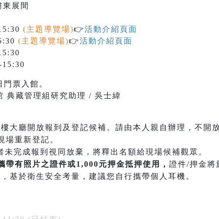
樓東展間
5:30
(主題導覽場)
👉
活動介紹頁面
5:30
(主題導覽場)
👉
活動介紹頁面
5:30
15:30
日門票入館。
 典藏管理組研究助理 / 吳士緯
一樓大廳開放報到及登記候補。請由本人親自辦理，不開放
現場重新登記。
者未完成報到視同放棄，將釋出名額給現場候補觀眾。
攜帶有照片之證件或1,000元押金抵押使用，
證件/押金
頭
，基於衛生安全考量，建議您自行攜帶個人耳機。