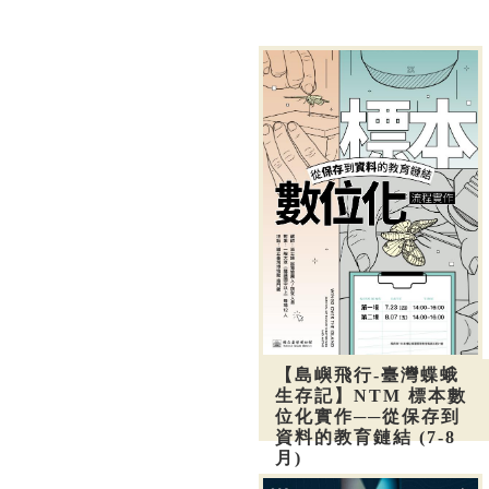
【島嶼飛行-臺灣蝶蛾
生存記】NTM 標本數
位化實作──從保存到
資料的教育鏈結 (7-8
月)