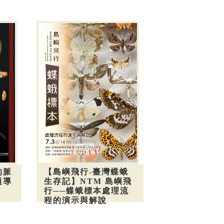
的脈
【島嶼飛行-臺灣蝶蛾
題導
生存記】NTM 島嶼飛
行──蝶蛾標本處理流
程的演示與解說