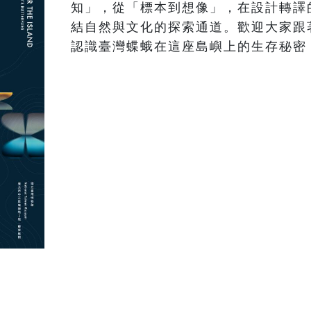
知」，從「標本到想像」，在設計轉譯
結自然與文化的探索通道。歡迎大家跟
認識臺灣蝶蛾在這座島嶼上的生存秘密