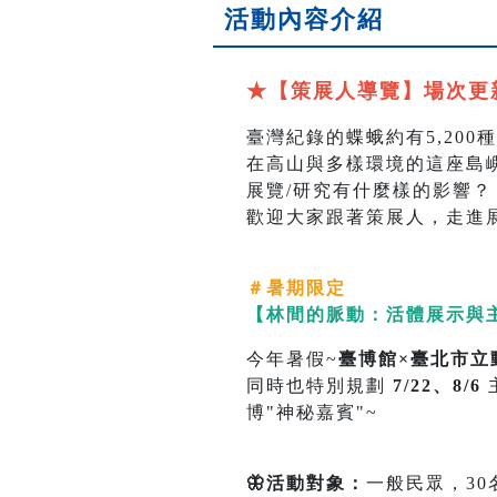
活動內容介紹
★【策展人導覽】場次更新
臺灣紀錄的蝶蛾約有5,200種
在高山與多樣環境的這座島
展覽/研究有什麼樣的影響？
歡迎大家跟著策展人，走進
＃
暑期限定
【林間的脈動：活體展示與
今年暑假~
臺博館×臺北市立
同時也特別規劃
7/22、8/6
博"神秘嘉賓"~
🦋活動對象：
一般民眾，30