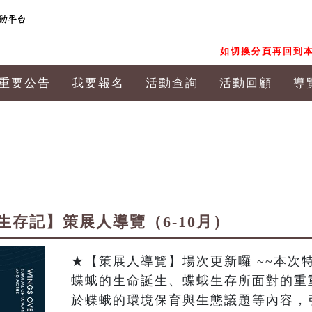
如切換分頁再回到本
重要公告
我要報名
活動查詢
活動回顧
導
存記】策展人導覽（6-10月）
★【策展人導覽】場次更新囉 ~~本次
蝶蛾的生命誕生、蝶蛾生存所面對的重
於蝶蛾的環境保育與生態議題等內容，