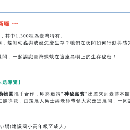
囉 ~~
，其中1,300種為臺灣特有。
嶼，蝶蛾幼蟲與成蟲怎麼生存？牠們在夜間如何行動與感
展間，一起認識臺灣蝶蛾在這座島嶼上的生存秘密！
主題導覽】
動物園
攜手合作，即將邀請
"神秘嘉賓"
出差來到臺博本館
主題導覽，由策展人吳士緯老師帶領大家走進展間，一同
名/場(建議國小高年級至成人)