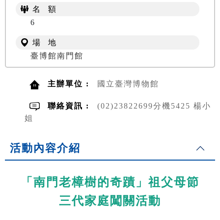
名 額
6
場 地
臺博館南門館
主辦單位 :
國立臺灣博物館
聯絡資訊 :
(02)23822699分機5425 楊小
姐
活動內容介紹
「南門老樟樹的奇蹟」祖父母節
三代家庭闖關活動