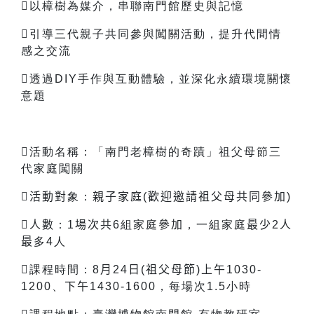
以樟樹為媒介，串聯南門館歷史與記憶
引導三代親子共同參與闖關活動，提升代間情
感之交流
透過DIY手作與互動體驗，並深化永續環境關懷
意題
活動名稱：「南門老樟樹的奇蹟」祖父母節三
代家庭闖關

活動對
象：
親子家庭(歡迎邀請祖父母共同參加)
人數
：1
場次共
6
組家庭
參加
，一組家庭
最少
2
人
最
多4人
課程時間：8
月
24
日
(
祖父母節
)
上午
1030-
1200
、
下午
1430-1600，每場次1.5小時