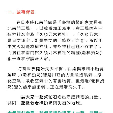
一、
故事
背景
在日本時代南門館是「臺灣總督府專賣局臺
北南門工場」，以樟腦加工為主，在工場內有一
個神社名字為「久須乃木神社」，
「久須乃木」
是日文漢字，即是中文的「樟樹」之意，所以用
中文說就是樟樹神社，
雖然神社已經不存在了，
而居住在南門館久須乃木神社的精靈(老樟奶奶)
卻一直在守護著大家。
每當世界開始失去平衡，污染與破壞不斷蔓
延時，(
老樟奶奶
)
總是用它的力量製造氧氣，淨
化空氣，吸收空氣中的有害物質。但最近(老樟奶
奶)變的越來越虛弱，正在漸漸消失
中
。
請大家一起幫忙
召喚出守護精靈的力量，
共同一起
拯救
老樟奶奶與
失衡
的地球
。