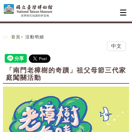
跳到主要內容
網站導覽
:::
首頁
> 活動明細
中文
「南門老樟樹的奇蹟」祖父母節三代家
庭闖關活動