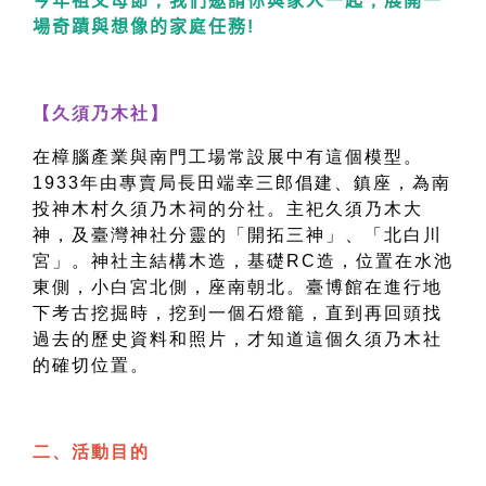
今年祖父母節
，
我們邀請你與家人一起
，
展開一
場奇蹟與想像的家
庭
任務
!
【久須乃木社】
在樟腦產業與南門工場常設展中有這個模型。
1933年由專賣局長田端幸三郎倡建、鎮座，為南
投神木村久須乃木祠的分社。主祀久須乃木大
神，及臺灣神社分靈的「開拓三神」、「北白川
宮」。神社主結構木造，基礎RC造，位置在水池
東側，小白宮北側，座南朝北。臺博館在進行地
下考古挖掘時，挖到一個石燈籠，直到再回頭找
過去的歷史資料和照片，才知道這個久須乃木社
的確切位置。
二、活動目的