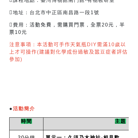
課程地點：臺灣博物館南門館-有物教研室
地址：台北市中正區南昌路一段1號
費用：
活動免費
，
需購買門票
，
全票
20
元
，
半
票
10
元
注意事項
：
本活動可手作天氣瓶
DIY
需滿
10
歲
以
上才可操作
(
建議對化學成份過敏及
蠶豆
症者評估
參加
)
●
活動簡介
時間
主題
20
分鐘
單元一：久須乃木神社-相見歡