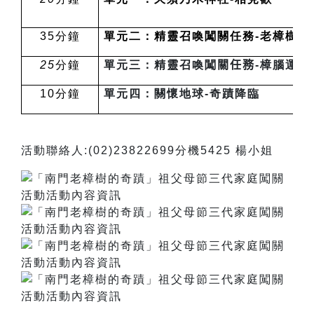
35
分鐘
單元二：精靈召喚闖關任務-老樟樹與
25
分鐘
單元三：精靈召喚闖
關任務
-
樟腦運用
10
分鐘
單元四：關懷地球-奇蹟降臨
活動聯絡人:(02)23822699分機5425 楊小姐