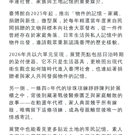
串連社會、家族與土地記憶的重要媒介。
臺博館自2025年起，推出「物件的記憶－家藏、
捐贈與新生」微型展，於每年精選當年度來自民
間捐贈的文物與標本向社會大眾發布，從一件件
曾經存在於家庭角落、日常生活與私人記憶中的
物件出發，邀請觀眾重新認識臺灣的歷史樣貌。
2026年共以六單元呈現，展覽亮點包括日治時期
的染付便器。它不只是生活器具，更映照出現代
衛生觀念如何隨時代進入臺灣社會，也連結著捐
贈者與家人共同發掘物件的記憶。
另一側，一條四○年代的珍珠項鍊靜靜陳列於展
櫃之中，背後則藏著戰後醫療匱乏與家庭離散的
故事——在動盪年代裡，家人典當幾乎所有嫁
妝，唯獨留下這條項鍊，成為母親離世後唯一的
情感寄託。
展覽中也能看見更多貼近土地的常民記憶。素人