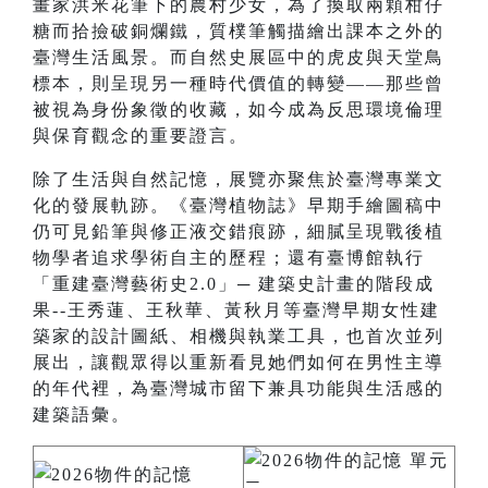
畫家洪米花筆下的農村少女，為了換取兩顆柑仔
糖而拾撿破銅爛鐵，質樸筆觸描繪出課本之外的
臺灣生活風景。而自然史展區中的虎皮與天堂鳥
標本，則呈現另一種時代價值的轉變——那些曾
被視為身份象徵的收藏，如今成為反思環境倫理
與保育觀念的重要證言。
除了生活與自然記憶，展覽亦聚焦於臺灣專業文
化的發展軌跡。《臺灣植物誌》早期手繪圖稿中
仍可見鉛筆與修正液交錯痕跡，細膩呈現戰後植
物學者追求學術自主的歷程；還有臺博館執行
「重建臺灣藝術史2.0」─ 建築史計畫的階段成
果--王秀蓮、王秋華、黃秋月等臺灣早期女性建
築家的設計圖紙、相機與執業工具，也首次並列
展出，讓觀眾得以重新看見她們如何在男性主導
的年代裡，為臺灣城市留下兼具功能與生活感的
建築語彙。