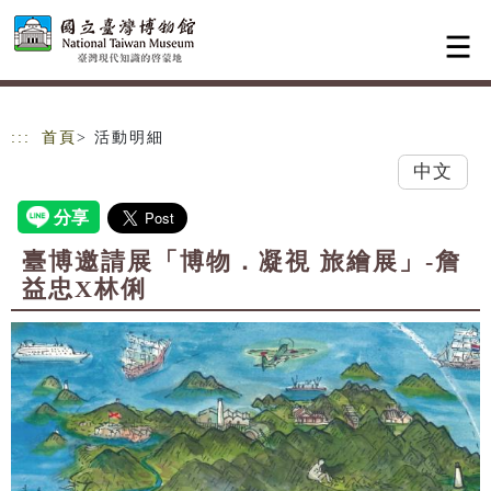
跳到主要內容
網站導覽
:::
首頁
> 活動明細
中文
臺博邀請展「博物．凝視 旅繪展」-詹
益忠X林俐