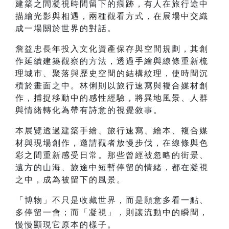
建築之間凝視時間留下的痕跡，有人在旅行途中
描繪光影與相遇，兩種觀看方式，在展場中交織
成一場關於世界的對話。
詹益忠長年投入文化資產保存與空間規劃，其創
作延續建築觀察的方法，透過手繪與線條重新梳
理城市、聚落與歷史空間的結構紋理，使時間沉
積於畫面之中。林俐則以旅行速寫與複合媒材創
作，捕捉移動中的感性經驗，將異地風景、人群
與情緒轉化為帶有詩意的視覺敘事。
本展覽透過建築手繪、旅行速寫、繪本、複合媒
材與現場創作，邀請觀者放慢步伐，在線條與色
彩之間重新感受日常。那些曾經被忽略的街景、
遠方的山海、旅途中短暫停留的情緒，都在凝視
之中，成為被留下的風景。
「博物」不只是收藏世界，而是願意多看一點、
多停留一會；而「凝視」，則讓流動中的瞬間，
慢慢顯現它原本的樣子。