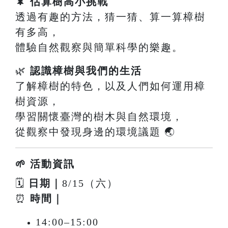
🌲
估算樹高小挑戰
透過有趣的方法，猜一猜、算一算樟樹
有多高，
體驗自然觀察與簡單科學的樂趣。
🌿
認識樟樹與我們的生活
了解樟樹的特色，以及人們如何運用樟
樹資源，
學習關懷臺灣的樹木與自然環境，
從觀察中發現身邊的環境議題 🌏
🌱 活動資訊
🗓
日期｜
8/15（六）
⏰
時間｜
14:00–15:00