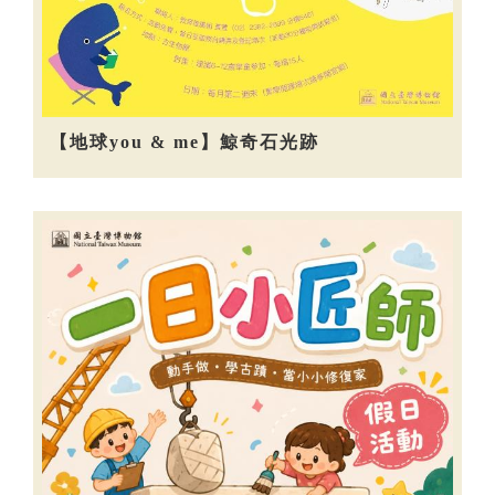
【地球you & me】鯨奇石光跡