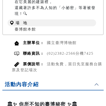
在它美麗的建築裡，

還藏著許多不為人知的「小祕密」等著被發
現！🔍
場 地
臺博館本館
主辦單位 :
國立臺灣博物館
聯絡資訊 :
(02)2382-2566分機7425
票價說明 :
活動免費，當日先至服務台購
票及登記場次
活動內容介紹
🏛️✨ 你所不知的臺博秘密 ✨🏛️