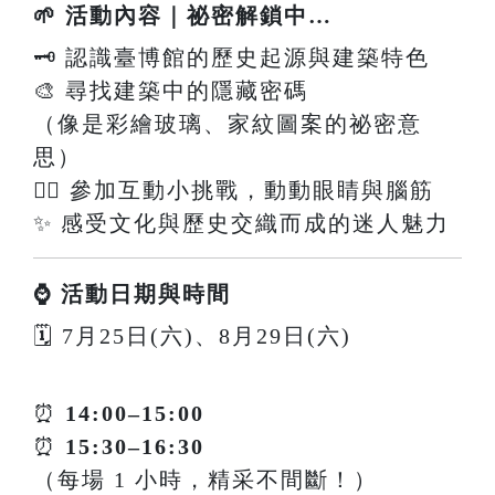
🌱 活動內容｜祕密解鎖中…
🗝️ 認識臺博館的歷史起源與建築特色
🎨 尋找建築中的隱藏密碼
（像是彩繪玻璃、家紋圖案的祕密意
思）
🕵️‍♀️ 參加互動小挑戰，動動眼睛與腦筋
✨ 感受文化與歷史交織而成的迷人魅力
⌚ 活動日期與時間
🗓 7月25日(六)、8月29日(六)
⏰
14:00–15:00
⏰
15:30–16:30
（每場 1 小時，精采不間斷！）