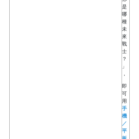
是
哪
種
未
來
戰
士
？
」
，
即
可
用
手
機
／
平
板