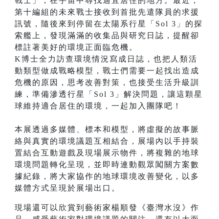
戰士」，在宇宙中尋找適宜居住的地方。最近，
第十編組的未來戰士接收到首批先遣隊員的求援
訊號，隨後來到停留在太陽系行星「Sol 3」的探
索艦上，發現滿滿的收集品與研究日誌，提醒卻
標註著美好的環境正面臨危機。
K博士全力訪查環境情況寫成日誌，也把人類活
動類型做成戰略模型，戰士們需要一起找出造成
危機的原因，思考改善對策，也接受生活升級訓
練，準備滲透行星「Sol 3」解決問題，讓這顆星
球維持適合居住的環境，一起加入團隊吧！
本展透過多媒體、標本和模型，將虛擬的故事脈
絡與真實的環境議題互相結合，展場內以手持裝
置結合互動遊戲及現場展示物件，將複雜的地球
環境問題轉化呈現，並即時連動觀眾闖關方案數
據紀錄，將大家協作的地球環境改善變化，以多
媒體方式呈現於展場出口。
現場還可以欣賞到藝術家楊順發《臺灣水沒》作