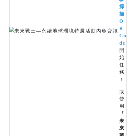
掃
描
Q
R
Co
de
開
始
任
務
！
或
使
用
「
未
來
戰