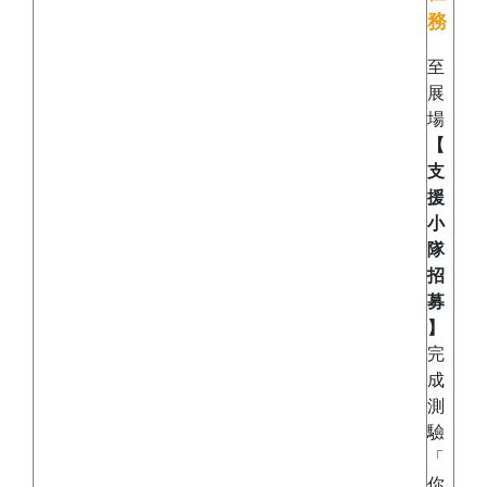
務
至
展
場
【
支
援
小
隊
招
募
】
完
成
測
驗
「
你