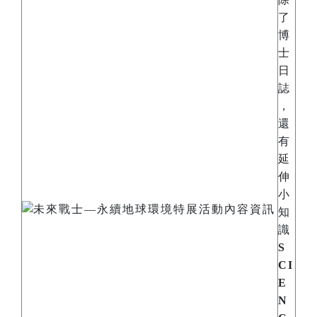
了
博
士
日
誌
，
還
有
延
伸
小
知
識
S
CI
E
N