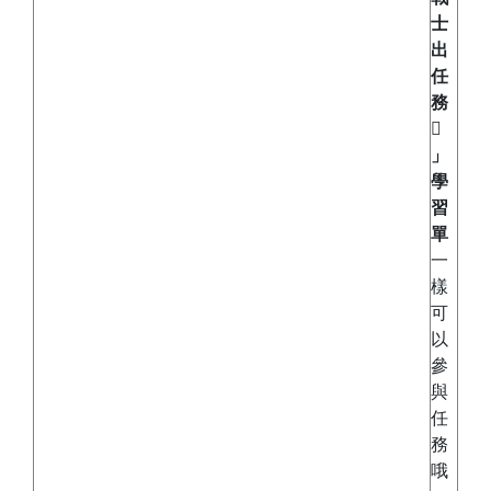
士
出
任
務

」
學
習
單
一
樣
可
以
參
與
任
務
哦