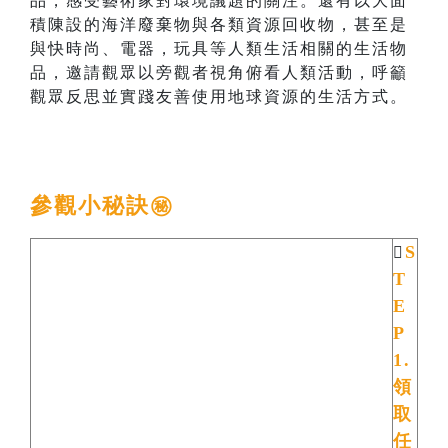
品，感受藝術家對環境議題的關注。還有以大面
積陳設的海洋廢棄物與各類資源回收物，甚至是
與快時尚、電器，玩具等人類生活相關的生活物
品，邀請觀眾以旁觀者視角俯看人類活動，呼籲
觀眾反思並實踐友善使用地球資源的生活方式。
參觀小秘訣㊙️
S

T
E
P
1.
領
取
任