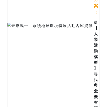
案
！
從
【
人
類
活
動
模
型
】
尋
找
與
危
機
有