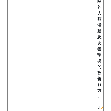
關
的
人
類
活
動
及
友
善
環
境
的
改
善
解
方
。
S
