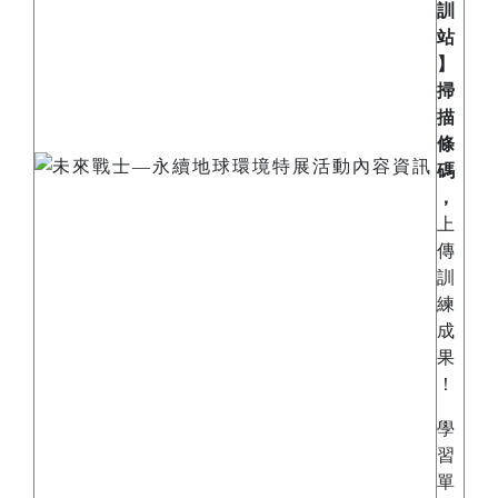
訓
站
】
掃
描
條
碼
，
上
傳
訓
練
成
果
！
學
習
單