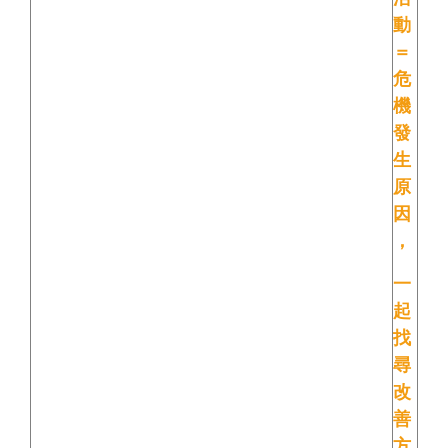
動
＝
危
機
發
生
原
因
，
一
起
找
尋
改
善
方