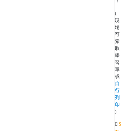
！
(
現
場
可
索
取
學
習
單
或
自
行
列
印
)
S
