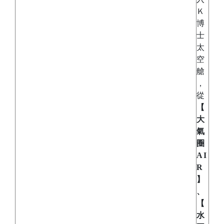
Ｋ
博
士
太
空
艙
，
從
【
大
氣
圈
AI
R
】
、
【
水