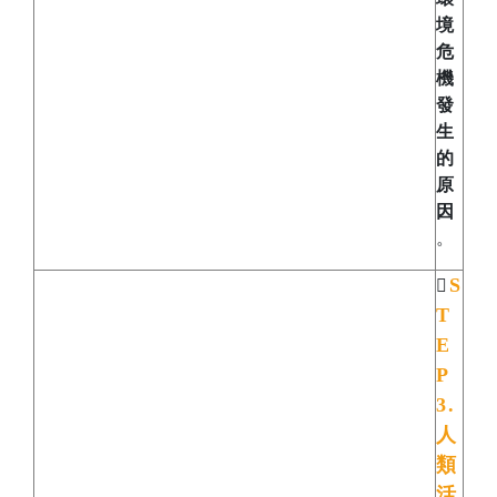
境
危
機
發
生
的
原
因
。
S

T
E
P
3.
人
類
活