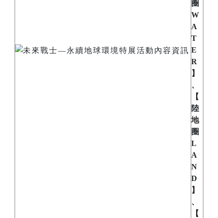
圈
W
A
T
E
R
】
、
【
陸
地
圈
L
A
N
D
】
、
【