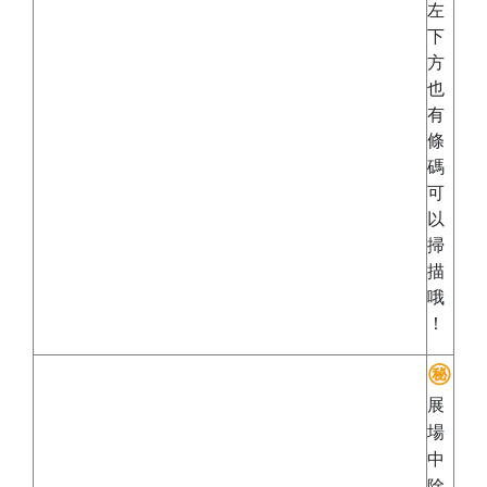
左
下
方
也
有
條
碼
可
以
掃
描
哦
！
㊙️
展
場
中
除