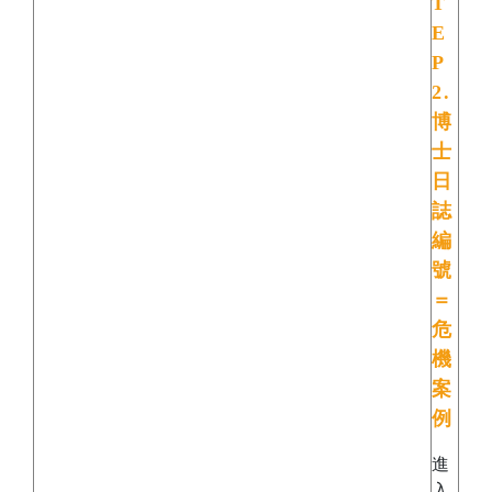
T
E
P
2.
博
士
日
誌
編
號
＝
危
機
案
例
進
入