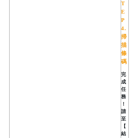
T
E
P
4.
掃
描
條
碼
完
成
任
務
！
請
至
【
結