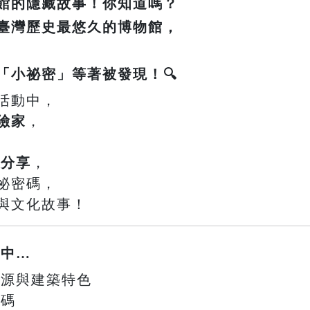
館的隱藏故事！你知道嗎？
臺灣歷史最悠久的博物館，
「小祕密」等著被發現！🔍
活動中，
險家
，
事分享
，
祕密碼，
與文化故事！
鎖中…
史起源與建築特色
密碼