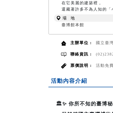
在它美麗的建築裡，

還藏著許多不為人知的「
場 地
臺博館本館
主辦單位 :
國立臺
聯絡資訊 :
(02)23
票價說明 :
活動免
活動內容介紹
🏛️✨ 你所不知的臺博秘密