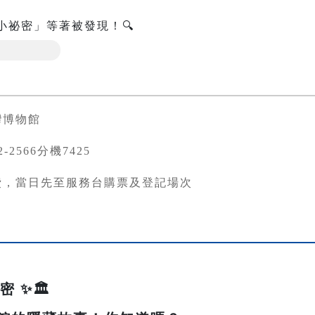
小祕密」等著被發現！🔍
灣博物館
82-2566分機7425
費，當日先至服務台購票及登記場次
 ✨🏛️