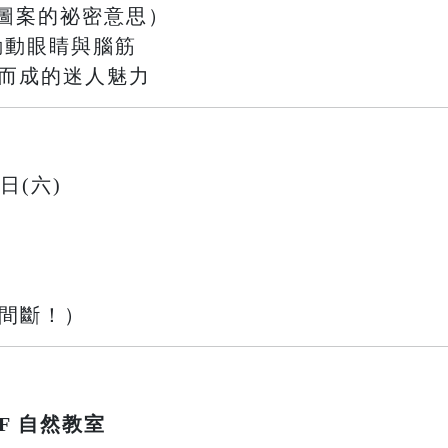
圖案的祕密意思）
戰，動動眼睛與腦筋
織而成的迷人魅力
9日(六)
不間斷！）
F 自然教室