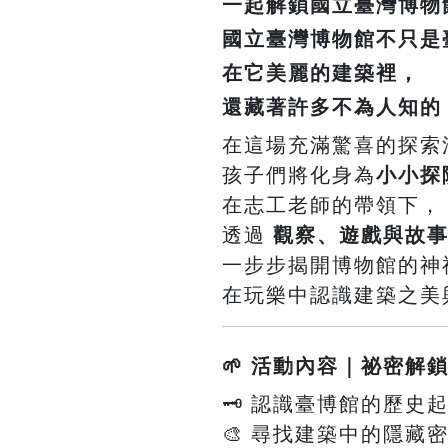
一起解鎖國立臺灣博物
國立臺灣博物館
不只是
在它美麗的建築裡，
還藏著許多不為人知的
在這場充滿驚喜的探索
孩子們將化身為
小小探
在志工老師的帶領下，
透過
觀察、遊戲與故
一步步揭開博物館的神
在玩樂中認識建築之美
🌱 活動內容｜祕密解
🗝️ 認識臺博館的歷
🎨 尋找建築中的隱藏