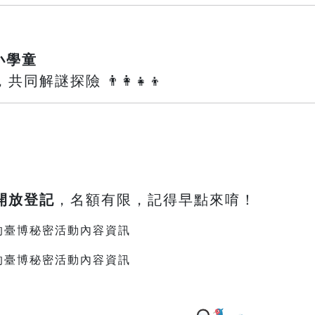
小學童
解謎探險 👨‍👩‍👧‍👦
鐘開放登記
，名額有限，記得早點來唷！