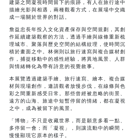
建築之間凝視時間留下的痕跡，有人在旅行途中
描繪光影與相遇，兩種觀看方式，在展場中交織
成一場關於世界的對話。
詹益忠長年投入文化資產保存與空間規劃，其創
作延續建築觀察的方法，透過手繪與線條重新梳
理城市、聚落與歷史空間的結構紋理，使時間沉
積於畫面之中。林俐則以旅行速寫與複合媒材創
作，捕捉移動中的感性經驗，將異地風景、人群
與情緒轉化為帶有詩意的視覺敘事。
本展覽透過建築手繪、旅行速寫、繪本、複合媒
材與現場創作，邀請觀者放慢步伐，在線條與色
彩之間重新感受日常。那些曾經被忽略的街景、
遠方的山海、旅途中短暫停留的情緒，都在凝視
之中，成為被留下的風景。
「博物」不只是收藏世界，而是願意多看一點、
多停留一會；而「凝視」，則讓流動中的瞬間，
慢慢顯現它原本的樣子。