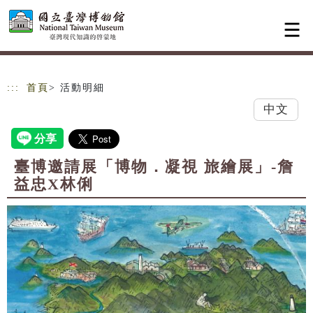
跳到主要內容
網站導覽
:::
首頁
> 活動明細
中文
臺博邀請展「博物．凝視 旅繪展」-詹
益忠X林俐