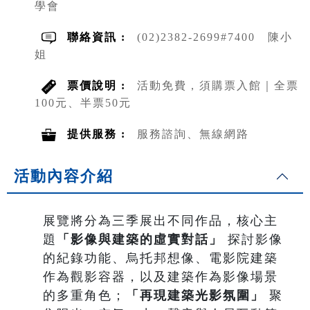
學會
聯絡資訊 :
(02)2382-2699#7400 陳小
姐
票價說明 :
活動免費，須購票入館｜全票
100元、半票50元
提供服務 :
服務諮詢、無線網路
活動內容介紹
展覽將分為三季展出不同作品，核心主
題
「影像與建築的虛實對話」
探討影像
的紀錄功能、烏托邦想像、電影院建築
作為觀影容器，以及建築作為影像場景
的多重角色；
「再現建築光影氛圍」
聚