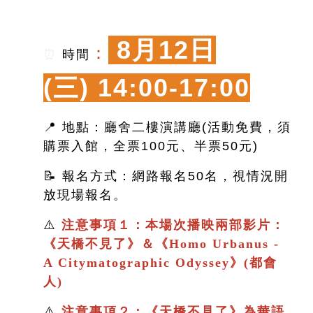
8月12日
：
⏰
時間
(三)
14:00-17:00
📍 地點：廳舍二樓演講廳(活動免費，須
購票入館，全票100元、半票50元)
📝 報名方式：網路報名50名，視情況開
放現場報名。
⚠️
注意事項１：本場次播映兩部影片：
《
天橋不見了
》＆
《
Homo Urbanus -
A Citymatographic Odyssey》(都會
人)
⚠️
注意事項２：
《
天橋不見了
》
為華語