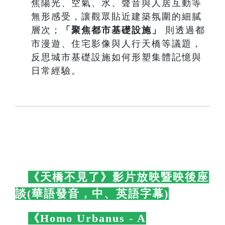
焦陽光、空氣、水、聲音與人居互動等
無形感受，讓觀眾貼近建築氛圍的細膩
層次；
「聚焦都市基礎設施」
則透過都
市漫遊、住宅影像與人行天橋等議題，
反思城市基礎設施如何形塑集體記憶與
日常經驗。
🛋️
《天橋不見了》影片放映暨映後座
談(華語發音，中、英語字幕)
🛋️
🛋️
《Homo Urbanus - A