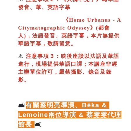
發音、華、英語字幕
《
Homo Urbanus - A
Citymatographic Odyssey》(都會
人)，法語發音、英語字幕，本片
無提供
華語字幕，敬請留意。
⚠️
注意事項３：映後座談以法語及華語
進行
，現場提供華語口譯；
本講座非經
主辦單位許可，嚴禁攝影、錄音及錄
影。
🛋️
有關蔡明亮導演、
Bêka & 
Lemoine兩位導演 & 蔡雯雯代理
館長
🛋️