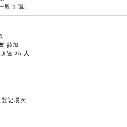
段 1 號）
眾
友
參加
不超過
25 人
並登記場次