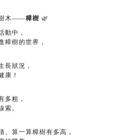
樹木——
樟樹
🌿
活動中，
進樟樹的世界，
生長狀況，
健康！
有多粗，
線索。
猜、算一算樟樹有多高，