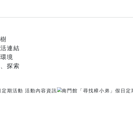
樟樹
生活連結
然環境
論、探索