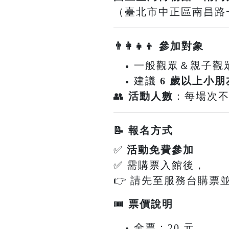
（臺北市中正區南昌路一
👨‍👩‍👧‍👦 參加對象
一般觀眾＆親子觀
建議
6 歲以上小朋
👥
活動人數
：每場次
📝 報名方式
✅
活動免費參加
✅ 需購票入館後，
👉 請先至服務台購票
🎟
票價說明
全票：20 元