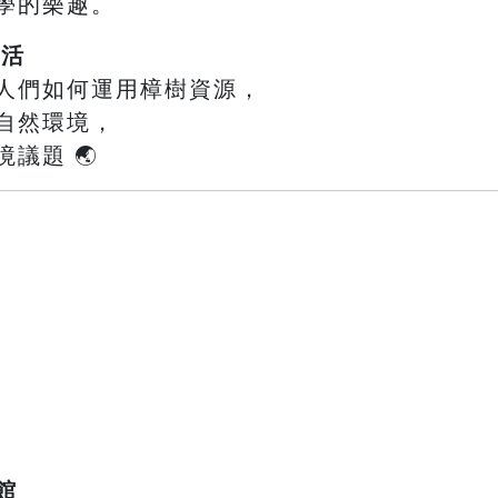
學的樂趣。
生活
人們如何運用樟樹資源，
自然環境，
議題 🌏
館