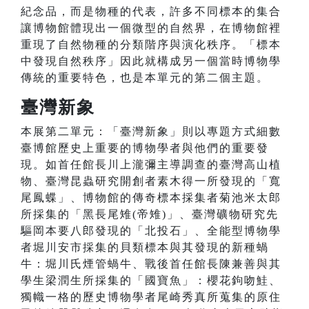
紀念品，而是物種的代表，許多不同標本的集合
讓博物館體現出一個微型的自然界，在博物館裡
重現了自然物種的分類階序與演化秩序。「標本
中發現自然秩序」因此就構成另一個當時博物學
傳統的重要特色，也是本單元的第二個主題。
臺灣新象
本展第二單元：「臺灣新象」則以專題方式細數
臺博館歷史上重要的博物學者與他們的重要發
現。如首任館長川上瀧彌主導調查的臺灣高山植
物、臺灣昆蟲研究開創者素木得一所發現的「寬
尾鳳蝶」、博物館的傳奇標本採集者菊池米太郎
所採集的「黑長尾雉(帝雉)」、臺灣礦物研究先
驅岡本要八郎發現的「北投石」、全能型博物學
者堀川安市採集的貝類標本與其發現的新種蝸
牛：堀川氏煙管蝸牛、戰後首任館長陳兼善與其
學生梁潤生所採集的「國寶魚」：櫻花鉤吻鮭、
獨幟一格的歷史博物學者尾崎秀真所蒐集的原住