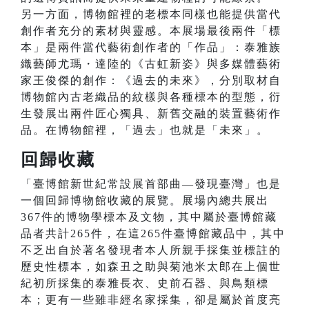
另一方面，博物館裡的老標本同樣也能提供當代
創作者充分的素材與靈感。本展場最後兩件「標
本」是兩件當代藝術創作者的「作品」：泰雅族
織藝師尤瑪・達陸的《古虹新姿》與多媒體藝術
家王俊傑的創作：《過去的未來》，分別取材自
博物館內古老織品的紋樣與各種標本的型態，衍
生發展出兩件匠心獨具、新舊交融的裝置藝術作
品。在博物館裡，「過去」也就是「未來」。
回歸收藏
「臺博館新世紀常設展首部曲—發現臺灣」也是
一個回歸博物館收藏的展覽。展場內總共展出
367件的博物學標本及文物，其中屬於臺博館藏
品者共計265件，在這265件臺博館藏品中，其中
不乏出自於著名發現者本人所親手採集並標註的
歷史性標本，如森丑之助與菊池米太郎在上個世
紀初所採集的泰雅長衣、史前石器、與鳥類標
本；更有一些雖非經名家採集，卻是屬於首度亮