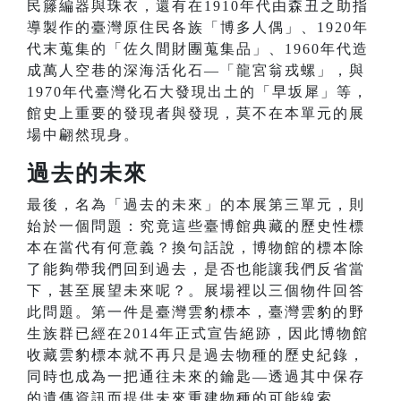
民籐編器與珠衣，還有在1910年代由森丑之助指
導製作的臺灣原住民各族「博多人偶」、1920年
代末蒐集的「佐久間財團蒐集品」、1960年代造
成萬人空巷的深海活化石—「龍宮翁戎螺」，與
1970年代臺灣化石大發現出土的「早坂犀」等，
館史上重要的發現者與發現，莫不在本單元的展
場中翩然現身。
過去的未來
最後，名為「過去的未來」的本展第三單元，則
始於一個問題：究竟這些臺博館典藏的歷史性標
本在當代有何意義？換句話說，博物館的標本除
了能夠帶我們回到過去，是否也能讓我們反省當
下，甚至展望未來呢？。展場裡以三個物件回答
此問題。第一件是臺灣雲豹標本，臺灣雲豹的野
生族群已經在2014年正式宣告絕跡，因此博物館
收藏雲豹標本就不再只是過去物種的歷史紀錄，
同時也成為一把通往未來的鑰匙—透過其中保存
的遺傳資訊而提供未來重建物種的可能線索。