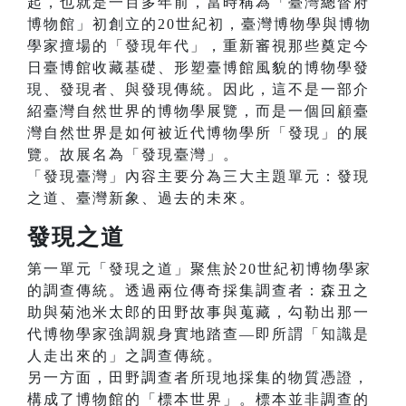
起，也就是一百多年前，當時稱為「臺灣總督府
博物館」初創立的20世紀初，臺灣博物學與博物
學家擅場的「發現年代」，重新審視那些奠定今
日臺博館收藏基礎、形塑臺博館風貌的博物學發
現、發現者、與發現傳統。因此，這不是一部介
紹臺灣自然世界的博物學展覽，而是一個回顧臺
灣自然世界是如何被近代博物學所「發現」的展
覽。故展名為「發現臺灣」。
「發現臺灣」內容主要分為三大主題單元：發現
之道、臺灣新象、過去的未來。
發現之道
第一單元「發現之道」聚焦於20世紀初博物學家
的調查傳統。透過兩位傳奇採集調查者：森丑之
助與菊池米太郎的田野故事與蒐藏，勾勒出那一
代博物學家強調親身實地踏查—即所謂「知識是
人走出來的」之調查傳統。
另一方面，田野調查者所現地採集的物質憑證，
構成了博物館的「標本世界」。標本並非調查的