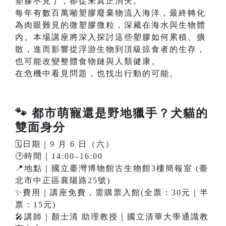
塑膠不見了，卻從未真正消失。
每年有數百萬噸塑膠廢棄物流入海洋，最終轉化
為肉眼難見的微塑膠微粒，深藏在海水與生物體
內。本場講座將深入探討這些塑膠如何累積、擴
散，進而影響從浮游生物到頂級掠食者的生存，
也可能改變整體食物鏈與人類健康。
在危機中看見問題，也找出行動的可能。
🐾
都市萌寵還是野地獵手？犬貓的
雙面身分
🗓️日期｜9 月 6 日（六）
🕑時間｜14:00–16:00
📍地點｜國立臺灣博物館古生物館3樓簡報室 (臺
北市中正區襄陽路25號)
✨費用｜講座免費，需購票入館(全票：30元｜半
票：15元)
🎤講師｜顏士清 助理教授｜國立清華大學通識教