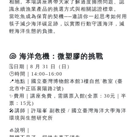
相關。本場講座將帶大家了解過度捕撈問題、認
識永續漁業產品的挑選方式與相關認證標章。
當吃魚成為保育的契機──邀請你一起思考如何用
筷子減少海洋碳足跡，以實際行動守護海洋，減
輕海洋生態的負擔。
🐚 海洋危機：微塑膠的挑戰
🗓️日期｜8 月 31 日（日）
🕑時間｜14:00–16:00
📍地點｜國立臺灣博物館本館3樓自然˙教室 (臺
北市中正區襄陽路2號)
✨費用｜講座免費，需購票入館(全票：30元｜半
票：15元)
🎤講師｜許瑞峯 副教授 / 國立臺灣海洋大學海洋
環境與生態研究所
🦪說明｜