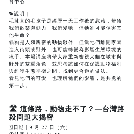
育中心
🐕說明｜
毛茸茸的毛孩子是經歷一天工作後的慰藉，帶給
我們歡樂與動力，我們愛牠，但牠卻可能傷害其
他生命？
貓狗是人類親密的動物夥伴，但當牠們離開家園
進入街頭或野外，也可能轉變為影響生態環境的
獵手。本場講座將帶大家重新審視犬貓在城市與
野外的雙重角色，並思考該如何在保護動物福利
與維護生態平衡之間，找到更合適的做法。
看見牠們的可愛，也理解牠們的影響，是共處的
第一步。
🛣️
這條路，動物走不了？—台灣路
殺問題大揭密
🗓️日期｜9 月 27 日（六）