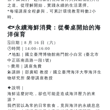
之道。從理解開始，實踐永續的生活選擇。
*每場講座全程參與，可累計環境教育時數2小
時。
🐟永續海鮮消費：從餐桌開始的海
洋保育
🗓️日期｜8 月 16 日（六）
🕑時間｜14:00–16:00
📍地點｜國立臺灣博物館南門館小白宮 (臺北市
中正區南昌路一段1號)
✨費用｜講座免費
🎤講師｜邵廣昭 教授 / 國立臺灣海洋大學海洋生
物研究所 榮譽講座教授
🐠說明｜
海鮮這麼好吃，卻也可能是造成海洋壓力的來
源？
我們習以為常的日常飲食，竟與海洋的永續息息