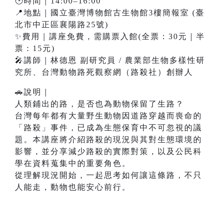
🕑時間｜14:00–16:00
📍地點｜國立臺灣博物館古生物館3樓簡報室 (臺
北市中正區襄陽路25號)
✨費用｜講座免費，需購票入館(全票：30元｜半
票：15元)
🎤講師｜林德恩 副研究員 / 農業部生物多樣性研
究所、台灣動物路死觀察網（路殺社）創辦人
🚗說明｜
人類鋪出的路，是否也為動物保留了生路？
台灣每年都有大量野生動物因道路穿越而喪命的
「路殺」事件，已成為生態保育中不可忽視的議
題。本講座將介紹路殺的現況與其對生態環境的
影響，並分享減少路殺的實際對策，以及公民科
學在資料蒐集中的重要角色。
從理解現況開始，一起思考如何讓這條路，不只
人能走，動物也能安心前行。