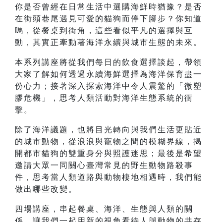
你是否曾經在日常生活中選購海鮮時猶豫？是否
在街頭巷尾遇見可愛的貓狗而停下腳步？你知道
嗎，從餐桌到街角，這些看似平凡的選擇與互
動，其實正牽動著海洋永續與城市生態的未來。
本系列講座將從我們每日的飲食選擇談起，帶領
大家了解如何透過永續海鮮選擇為海洋保育盡一
份心力；接著深入探索海洋中令人震驚的「微塑
膠危機」，思考人類活動對海洋生態系統的衝
擊。
除了海洋議題，也將目光轉向與我們生活更貼近
的城市動物，從浪浪與寵物之間的模糊界線，揭
開都市貓狗的雙重身分與照護迷思；最後是希望
邀請大眾一同關心臺灣常見的野生動物路殺事
件，思考當人類道路與動物棲地相遇時，我們能
做出哪些改變。
四場講座，串起餐桌、海洋、生態與人類的關
係，讓我們一起用新的視角看待人與動物的共存