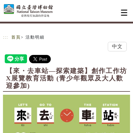
跳到主要內容
網站導覽
:::
首頁
> 活動明細
中文
【來・去車站—探索建築】創作工作坊
X展覽教育活動 (青少年觀眾及大人歡
迎參加)