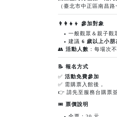
（臺北市中正區南昌路一
👨‍👩‍👧‍👦 參加對象
一般觀眾＆親子觀
建議
6 歲以上小朋
👥
活動人數
：每場次
📝 報名方式
✅
活動免費參加
✅ 需購票入館後，
👉 請先至服務台購票
🎟
票價說明
全票：20 元