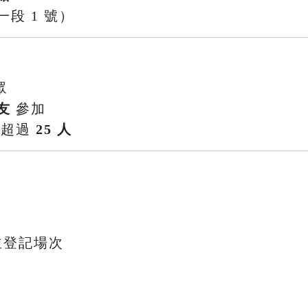
段 1 號）
眾
友
參加
不超過
25 人
並登記場次