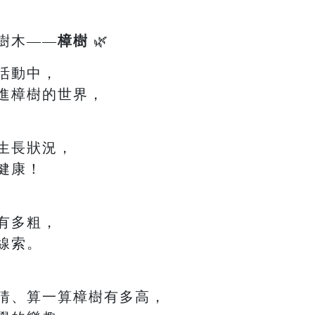
樹木——
樟樹
🌿
活動中，
進樟樹的世界，
生長狀況，
健康！
有多粗，
線索。
猜、算一算樟樹有多高，