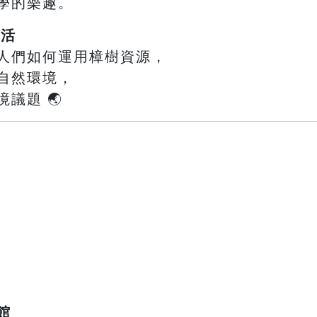
學的樂趣。
生活
人們如何運用樟樹資源，
自然環境，
議題 🌏
館