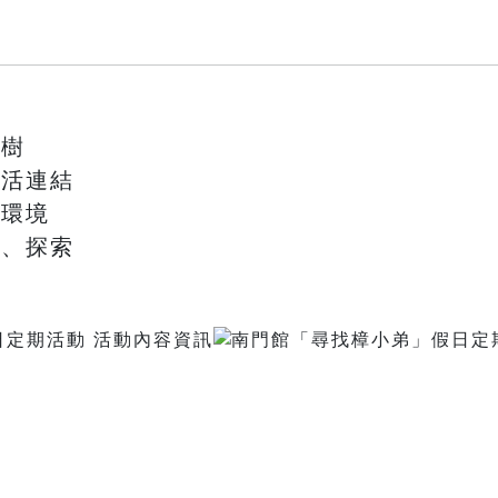
樟樹
生活連結
然環境
論、探索