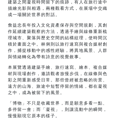
建築之間凝視時間留下的痕跡，有人在旅行途中
描繪光影與相遇，兩種觀看方式，在展場中交織
成一場關於世界的對話。
詹益忠長年投入文化資產保存與空間規劃，其創
作延續建築觀察的方法，透過手繪與線條重新梳
理城市、聚落與歷史空間的結構紋理，使時間沉
積於畫面之中。林俐則以旅行速寫與複合媒材創
作，捕捉移動中的感性經驗，將異地風景、人群
與情緒轉化為帶有詩意的視覺敘事。
本展覽透過建築手繪、旅行速寫、繪本、複合媒
材與現場創作，邀請觀者放慢步伐，在線條與色
彩之間重新感受日常。那些曾經被忽略的街景、
遠方的山海、旅途中短暫停留的情緒，都在凝視
之中，成為被留下的風景。
「博物」不只是收藏世界，而是願意多看一點、
多停留一會；而「凝視」，則讓流動中的瞬間，
慢慢顯現它原本的樣子。