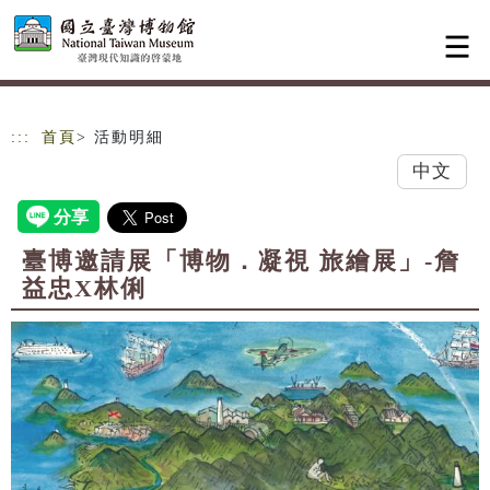
跳到主要內容
網站導覽
:::
首頁
> 活動明細
中文
臺博邀請展「博物．凝視 旅繪展」-詹
益忠X林俐