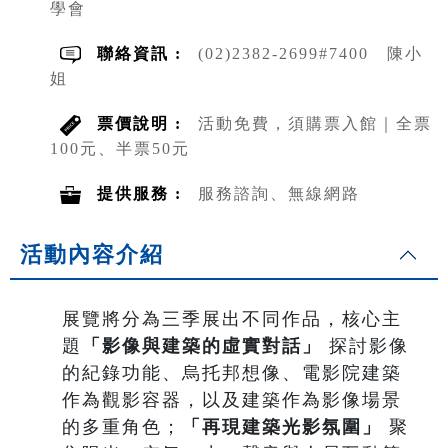
學會
聯絡資訊 :
(02)2382-2699#7400 陳小
姐
票價說明 :
活動免費，須購票入館｜全票
100元、半票50元
提供服務 :
服務諮詢、無線網路
活動內容介紹
展覽將分為三季展出不同作品，核心主
題
「影像與建築的虛實對話」
探討影像
的紀錄功能、烏托邦想像、電影院建築
作為觀影容器，以及建築作為影像場景
的多重角色；
「再現建築光影氛圍」
聚