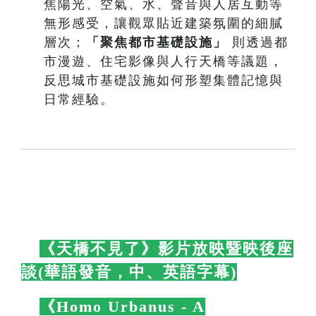
焦陽光、空氣、水、聲音與人居互動等
無形感受，讓觀眾貼近建築氛圍的細膩
層次；
「聚焦都市基礎設施」
則透過都
市漫遊、住宅影像與人行天橋等議題，
反思城市基礎設施如何形塑集體記憶與
日常經驗。
🛋️
《天橋不見了》影片放映暨映後座
談(華語發音，中、英語字幕)
🛋️
🛋️
《Homo Urbanus - A