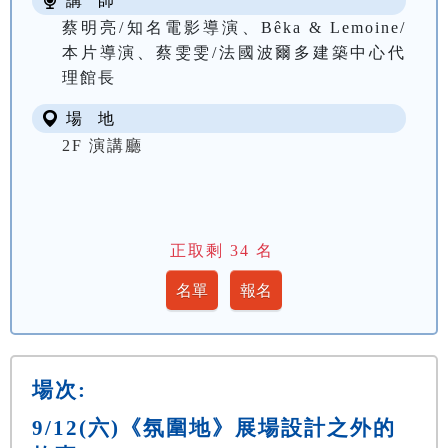
講 師
蔡明亮/知名電影導演、Bêka & Lemoine/
本片導演、蔡雯雯/法國波爾多建築中心代
理館長
場 地
2F 演講廳
正取剩
34
名
場次:
9/12(六)《氛圍地》展場設計之外的