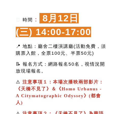
8月12日
：
⏰
時間
(三)
14:00-17:00
📍 地點：廳舍二樓演講廳(活動免費，須
購票入館，全票100元、半票50元)
📝 報名方式：網路報名50名，視情況開
放現場報名。
⚠️
注意事項１：本場次播映兩部影片：
《
天橋不見了
》＆
《
Homo Urbanus -
A Citymatographic Odyssey》(都會
人)
⚠️
注意事項２：
《
天橋不見了
》
為華語