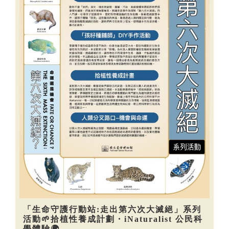
「生命守護行動站:走出第六次大滅絕」系列
活動🌱拾植性養成計劃・iNaturalist 公民科
學體驗🌍