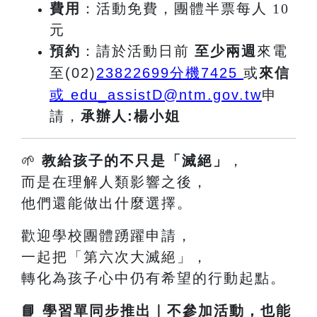
費用
：活動免費，團體半票每人 10
元
預約
：請於活動日前
至少兩週
來電
至(02)
23822699
分機7425
或
來信
或 edu_assistD@ntm.gov.tw
申
請
，
承辦人:楊小姐
🌱
教給孩子的不只是「滅絕」
，
而是在理解人類影響之後，
他們還能做出什麼選擇。
歡迎學校團體踴躍申請，
一起把「第六次大滅絕」，
轉化為孩子心中仍有希望的行動起點。
📘
學習單同步推出｜不參加活動，也能