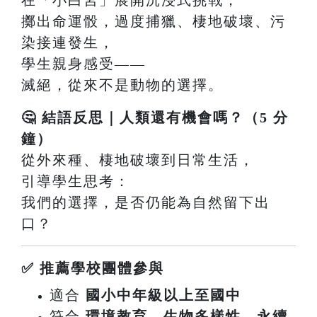
擲出命運骰，過度捕獵、棲地破壞、污
染接連發生，
學生親身感受——
滅絕，從來不是動物的選擇。
🤔 結語反思｜人類還有機會嗎？（5 分
鐘）
從外來種、棲地破壞到日常生活，
引導學生思考：
我們的選擇，是否仍能為自然留下出
口？
✅ 推薦學校團體參與
適合
國小中年級以上至國中
符合
環境教育、生物多樣性、永續