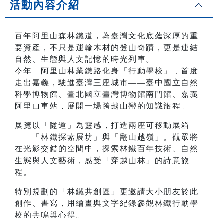
活動內容介紹
百年阿里山森林鐵道，為臺灣文化底蘊深厚的重
要資產，不只是運輸木材的登山奇蹟，更是連結
自然、生態與人文記憶的時光列車。
今年，阿里山林業鐵路化身「行動學校」，首度
走出嘉義，駛進臺灣三座城市——臺中國立自然
科學博物館、臺北國立臺灣博物館南門館、嘉義
阿里山車站，展開一場跨越山巒的知識旅程。
展覽以「隧道」為靈感，打造兩座可移動展箱
——「林鐵探索展坊」與「翻山越嶺」。觀眾將
在光影交錯的空間中，探索林鐵百年技術、自然
生態與人文藝術，感受「穿越山林」的詩意旅
程。
特別規劃的「林鐵共創區」更邀請大小朋友於此
創作、書寫，用繪畫與文字紀錄參觀林鐵行動學
校的共鳴與心得。