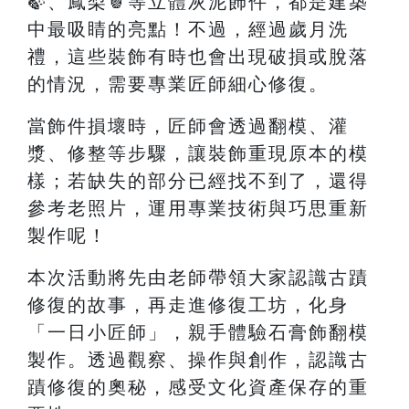
🍃、鳳梨🍍等立體灰泥飾件，都是建築
中最吸睛的亮點！不過，經過歲月洗
禮，這些裝飾有時也會出現破損或脫落
的情況，需要專業匠師細心修復。
當飾件損壞時，匠師會透過翻模、灌
漿、修整等步驟，讓裝飾重現原本的模
樣；若缺失的部分已經找不到了，還得
參考老照片，運用專業技術與巧思重新
製作呢！
本次活動將先由老師帶領大家認識古蹟
修復的故事，再走進修復工坊，化身
「一日小匠師」，親手體驗石膏飾翻模
製作。透過觀察、操作與創作，認識古
蹟修復的奧秘，感受文化資產保存的重