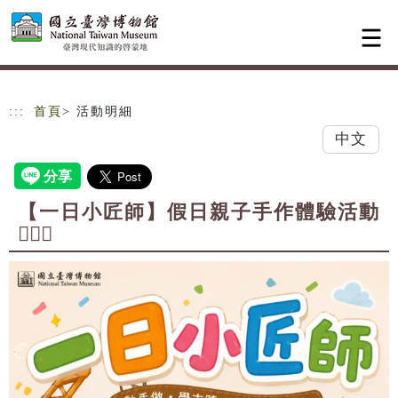
跳到主要內容
網站導覽
:::
首頁
> 活動明細
中文
【一日小匠師】假日親子手作體驗活動
👷🏻‍♀️