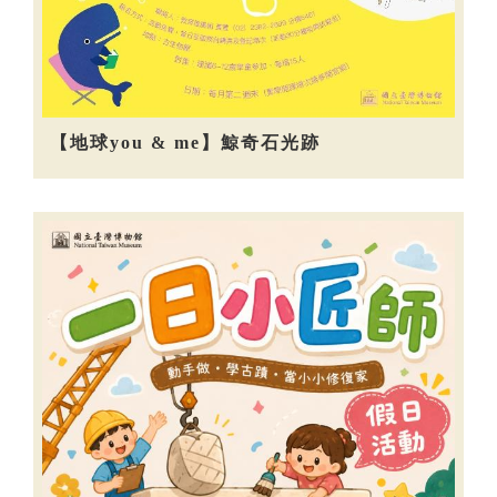
【地球you & me】鯨奇石光跡