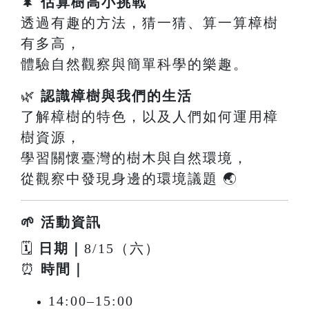
🌲
估算樹高小挑戰
透過有趣的方法，猜一猜、算一算樟樹
有多高，
體驗自然觀察與簡單科學的樂趣。
🌿
認識樟樹與我們的生活
了解樟樹的特色，以及人們如何運用樟
樹資源，
學習關懷臺灣的樹木與自然環境，
從觀察中發現身邊的環境議題 🌏
🌱 活動資訊
🗓
日期｜
8/15（六）
⏰
時間｜
14:00–15:00