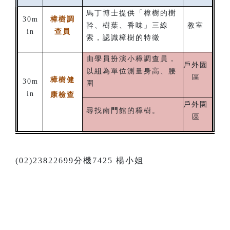
馬丁博士提供「樟樹的樹
30m
樟樹調
幹、樹葉、香味」三線
教室
in
查員
索，認識樟樹的特徵
由學員扮演小樟調查員，
戶外園
以組為單位測量身高、腰
區
樟樹健
30m
圍
in
康檢查
戶外園
尋找南門館的樟樹。
區
(02)23822699分機7425 楊小姐