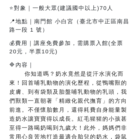
⭐對象｜一般大眾(建議國中以上)70人
📍地點｜南門館 小白宮（臺北市中正區南昌
路一段 1 號）
💰費用｜講座免費參加，需購票入館(全票
20元，半票10元)
🔷內容
｜
你知道嗎？奶水竟然是從汗水演化而
來！回首哺乳動物的演化歷程，從鴨嘴獸的
皮膚、到有袋類及胎盤哺乳動物的乳頭，我
們獸類一直朝著「精緻化親代撫育」的方向
前進。不僅懷胎數月，還得耗費自身能量製
造奶水讓寶寶得以成長。紅毛猩猩的小孩甚
至得一路喝奶喝到九歲大！此外，媽媽們非
常用心良苦地打造最適合胎兒的奶水，袋鼠