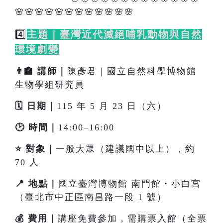
🌸🌸🌸🌸🌸🌸🌸🌸🌸🌸🌸🌸
4️⃣
主題｜臺灣近代滅絕哺乳動物與自然
環境劇變
👨‍🏫 講師｜
陳彥君｜國立自然科學博物館
生物學組研究員
🗓️ 日期｜
115 年 5 月 23 日（六）
🕑 時間｜
14:00–16:00
⭐ 對象｜
一般大眾（建議國中以上），約
70 人
📍 地點｜
國立臺灣博物館 南門館・小白宮
（臺北市中正區南昌路一段 1 號）
💰 費用｜
講座免費參加，需購票入館（全票