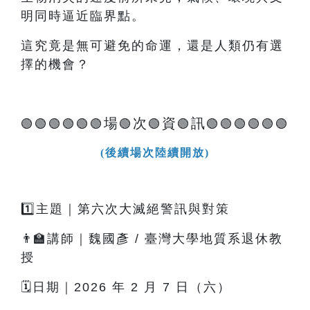
明同時逼近臨界點。
這究竟是無可避免的命運，還是人類仍有選
擇的機會？
場
次
資
訊
🟢🟢🟢🟢🟢🟢
🟢
🟢
🟢
🟢🟢🟢🟢🟢🟢
(後續場次陸續開放)
1️⃣主題｜第六次大滅絕警訊與對策
👨‍🏫講師｜魏國彥 / 臺灣大學地質系退休教
授
🗓️日期｜2026 年 2 月 7 日（六）