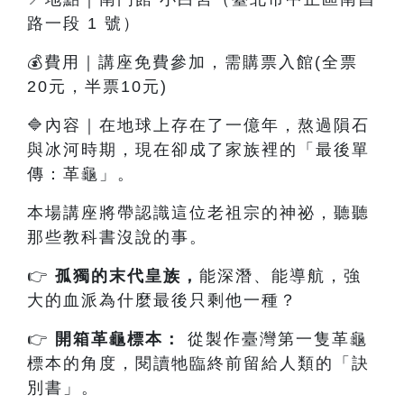
路一段 1 號）
💰費用｜講座免費參加，需購票入館(全票
20元，半票10元)
🔷內容
｜
在地球上存在了一億年，熬過隕石
與冰河時期，現在卻成了家族裡的「最後單
傳：革龜」。
本場講座將帶認識這位老祖宗的神祕，聽聽
那些教科書沒說的事。
👉
孤獨的末代皇族
，
能深潛、能導航，強
大的血派為什麼最後只剩他一種？
👉
開箱革龜標本：
從製作臺灣第一隻革龜
標本的角度，閱讀牠臨終前留給人類的「訣
別書」。