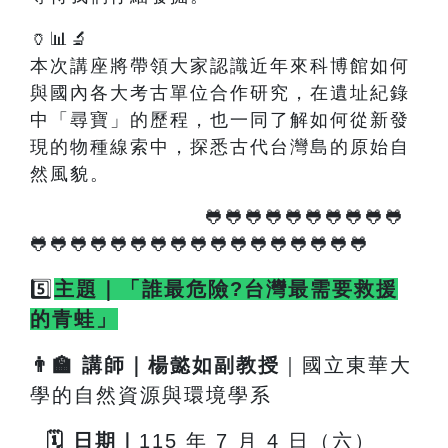
🏺📊🔬
本次講座將帶領大家認識近年來科博館如何
與國內各大考古單位合作研究，在遺址紀錄
中「尋寶」的歷程，也一同了解如何從新發
現的物種線索中，探悉古代台灣島的原始自
然風貌。
🐸🐸🐸🐸🐸🐸🐸🐸🐸🐸
🐸🐸🐸🐸🐸🐸🐸🐸🐸🐸🐸🐸🐸🐸🐸🐸🐸
5️⃣
主題｜「誰最危險?台灣最需要救援
的青蛙」
👨
🏫
講師｜楊懿如副教授
｜國立東華大
學的自然資源與環境學系
🗓
️
日期｜
115
年 7 月 4 日（六）