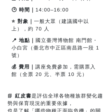
🕑
時間｜
14:00
–16:00
⭐
對象｜
一般大眾（建議國中以
上），約 70 人
📍
地點｜
國立臺灣博物館 南門館・
小白宮（臺北市中正區南昌路一段
1
號）
💰
費用｜
講座免費參加，需購票入
館（全票 20 元、半票 10 元）
📘
紅皮書
是評估全球各物種族群變化趨
勢與保育現況的重要依據，
也是了解「哪些物種正面臨危機」的關