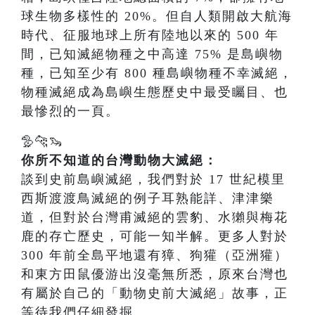
球生物多樣性的 20%。但自人類開啟大航海
時代、征服地球上所有陸地以來的 500 年
間，已知滅絕物種之中高達 75% 是島嶼物
種，已知至少有 800 種島嶼物種不幸滅絕，
物種滅絕成為島嶼生態歷史中最受矚目、也
最慘烈的一頁。
🦤🐆🦦
你所不知道的台灣動物大滅絕：
談到史前島嶼滅絕，我們對於 17 世紀模里
西斯渡渡鳥滅絕的例子耳熟能詳、津津樂
道，但對於台灣甫滅絕的雲豹、水獺與梅花
鹿的存亡歷史，可能一知半解。更多人對於
300 年前全島平地還有獐、狗獾（亞洲獾）
和東方田鼠優游出沒毫無所悉，原來台灣也
有屬於自己的「動物史前大滅絕」故事，正
等待我們仔細發掘。