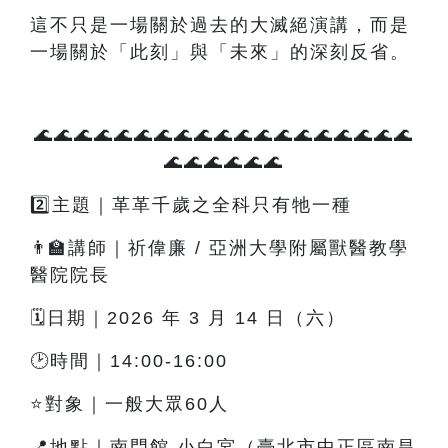
這不只是一場關於過去的大滅絕演講，而是
一場關於「此刻」與「未來」的深刻反省。
🌊🌊🌊🌊🌊🌊🌊🌊🌊🌊🌊🌊🌊🌊🌊🌊🌊🌊🌊
🌊🌊🌊🌊🌊🌊
2️⃣主題｜革革千歲之全科只有牠一種
👨‍🏫講師｜祈偉廉 / 亞洲大學附屬獸醫教學
醫院院長
🗓️日期｜2026 年 3 月 14 日（六）
🕑時間｜14:00-16:00
⭐對象｜一般大眾60人
📍地點｜南門館 小白宮（臺北市中正區南昌