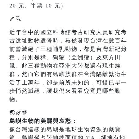
20 元、半票 10 元）
🦴🔍
近年台中的國立科博館考古研究人員研究考
古遺址動物遺骨時，赫然發現台灣在數百年
前曾滅絕了三種哺乳動物，都是台灣新紀錄
種，分別是獐、狗獾（亞洲獾）及東方田
鼠。此三種動物在亞洲大陸都還有現生族
群，然而它們有島嶼族群在台灣隔離繁衍生
活了上萬年，卻是前所未知的，可惜已早一
步悄然滅絕，讓我們來看看究竟是哪些動
物。
🌏🌿🦌
島嶼生物的美麗與哀愁：
像台灣這樣的島嶼是地球生物資源的藏寶
箱，島嶼僅占陸地總面積的 7%，卻擁有地