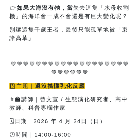
👉
如果大海沒有牠
，當
失去這隻「水母收割
機」的海洋會一成不會還是有巨大變化呢？
別讓這隻千歲王者，最後只能孤單地被「束
諸高革」
💚💚💚💚💚💚💚💚💚💚💚💚💚💚💚💚💚💚💚
💚💚💚💚💚💚
3️⃣主題｜
還沒搞懂乳化反應
👨‍🏫講師｜曾文宣 / 生態演化研究者、高中
教師、科普專欄作家
🗓️日期｜2026 年 4 月 24日（日）
🕑時間｜14:00-16:00