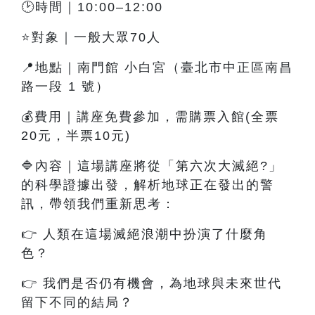
🕑時間｜10:00–12:00
⭐對象｜一般大眾70人
📍地點｜南門館 小白宮（臺北市中正區南昌
路一段 1 號）
💰費用｜講座免費參加，需購票入館(全票
20元，半票10元)
🔷內容
｜這
場講座將從「第六次大滅絕?」
的科學證據出發，解析地球正在發出的警
訊，帶領我們重新思考：
👉
人類在這場滅絕浪潮中扮演了什麼角
色？
👉
我們是否仍有機會，為地球與未來世代
留下不同的結局？