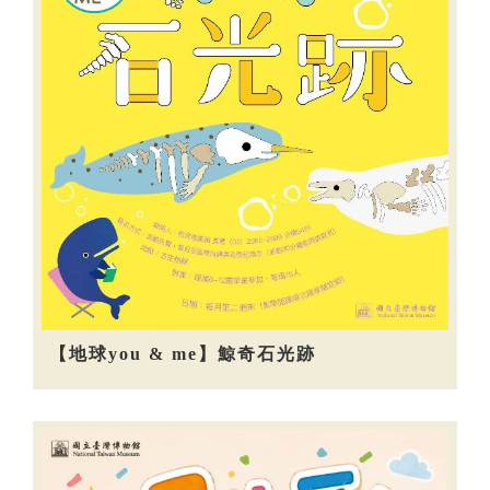
【地球you & me】鯨奇石光跡