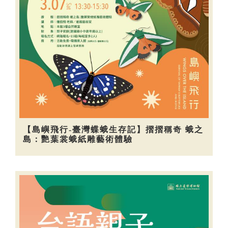
【島嶼飛行-臺灣蝶蛾生存記】摺摺稱奇 蛾之
島：艷葉裳蛾紙雕藝術體驗