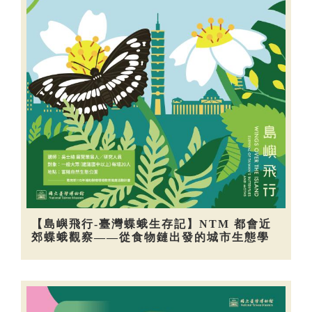
【島嶼飛行-臺灣蝶蛾生存記】NTM 都會近
郊蝶蛾觀察——從食物鏈出發的城市生態學