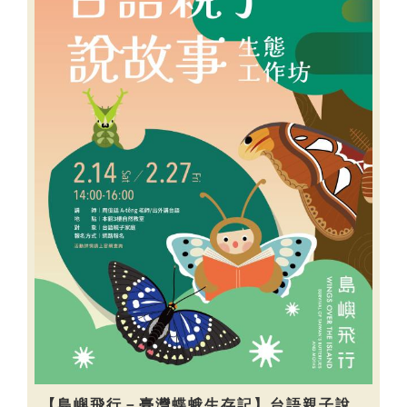
【島嶼飛行－臺灣蝶蛾生存記】台語親子說