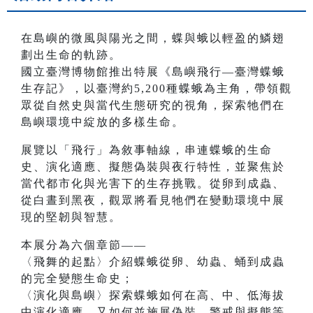
在島嶼的微風與陽光之間，蝶與蛾以輕盈的鱗翅
劃出生命的軌跡。
國立臺灣博物館推出特展《島嶼飛行—臺灣蝶蛾
生存記》，以臺灣約5,200種蝶蛾為主角，帶領觀
眾從自然史與當代生態研究的視角，探索牠們在
島嶼環境中綻放的多樣生命。
展覽以「飛行」為敘事軸線，串連蝶蛾的生命
史、演化適應、擬態偽裝與夜行特性，並聚焦於
當代都市化與光害下的生存挑戰。從卵到成蟲、
從白晝到黑夜，觀眾將看見牠們在變動環境中展
現的堅韌與智慧。
本展分為六個章節——
〈飛舞的起點〉介紹蝶蛾從卵、幼蟲、蛹到成蟲
的完全變態生命史；
〈演化與島嶼〉探索蝶蛾如何在高、中、低海拔
中演化適應、又如何並施展偽裝、警戒與擬態等