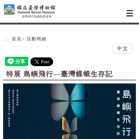
跳到主要內容
網站導覽
:::
首頁
> 活動明細
中文
特展 島嶼飛行—臺灣蝶蛾生存記