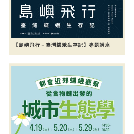
【島嶼飛行－臺灣蝶蛾生存記】專題講座