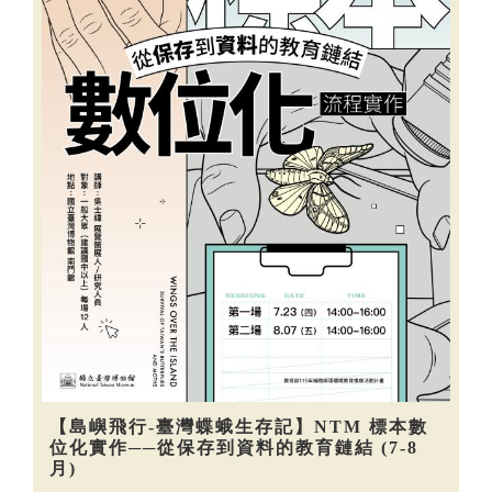
【島嶼飛行-臺灣蝶蛾生存記】NTM 標本數
位化實作──從保存到資料的教育鏈結 (7-8
月)