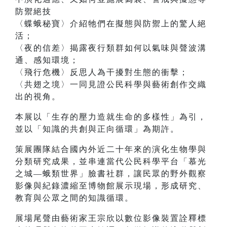
防禦絕技
〈蝶蛾秘寶〉介紹牠們在擬態與防禦上的驚人絕
活；
〈夜的信差〉揭露夜行類群如何以氣味與聲波溝
通、感知環境；
〈飛行危機〉反思人為干擾對生態的衝擊；
〈共翅之境〉一同見證公民科學與藝術創作交織
出的視角。
本展以「生存的壓力造就生命的多樣性」為引，
並以「知識的共創與正向循環」為期許。
策展團隊結合國內外近二十年來的演化生物學與
分類研究成果，並串連當代公民科學平台「慕光
之城—蛾類世界」臉書社群，讓民眾的野外觀察
影像與紀錄濃縮至博物館展示現場，形成研究、
教育與公眾之間的知識循環。
展場尾聲由藝術家王宗欣以數位影像裝置詮釋標