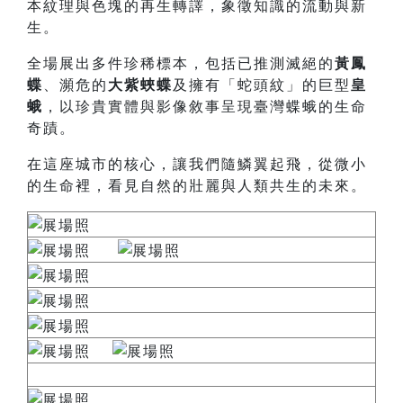
本紋理與色塊的再生轉譯，象徵知識的流動與新
生。
全場展出多件珍稀標本，包括已推測滅絕的
黃鳳
蝶
、瀕危的
大紫蛺蝶
及擁有「蛇頭紋」的巨型
皇
蛾
，以珍貴實體與影像敘事呈現臺灣蝶蛾的生命
奇蹟。
在這座城市的核心，讓我們隨鱗翼起飛，從微小
的生命裡，看見自然的壯麗與人類共生的未來。