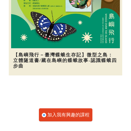
【島嶼飛行－臺灣蝶蛾生存記】微型之島：
立體隧道書/藏在島嶼的蝶蛾故事-認識蝶蛾四
步曲
加入我有興趣的課程