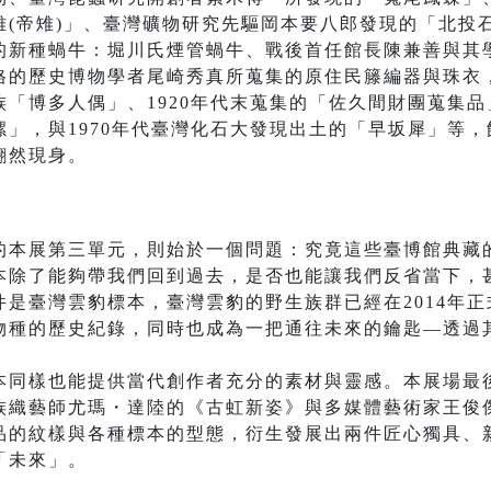
雉(帝雉)」、臺灣礦物研究先驅岡本要八郎發現的「北投
的新種蝸牛：堀川氏煙管蝸牛、戰後首任館長陳兼善與其
的歷史博物學者尾崎秀真所蒐集的原住民籐編器與珠衣，
「博多人偶」、1920年代末蒐集的「佐久間財團蒐集品」
」，與1970年代臺灣化石大發現出土的「早坂犀」等
翩然現身。
的本展第三單元，則始於一個問題：究竟這些臺博館典藏
本除了能夠帶我們回到過去，是否也能讓我們反省當下，
是臺灣雲豹標本，臺灣雲豹的野生族群已經在2014年
物種的歷史紀錄，同時也成為一把通往未來的鑰匙—透過
本同樣也能提供當代創作者充分的素材與靈感。本展場最
族織藝師尤瑪・達陸的《古虹新姿》與多媒體藝術家王俊
品的紋樣與各種標本的型態，衍生發展出兩件匠心獨具、
「未來」。