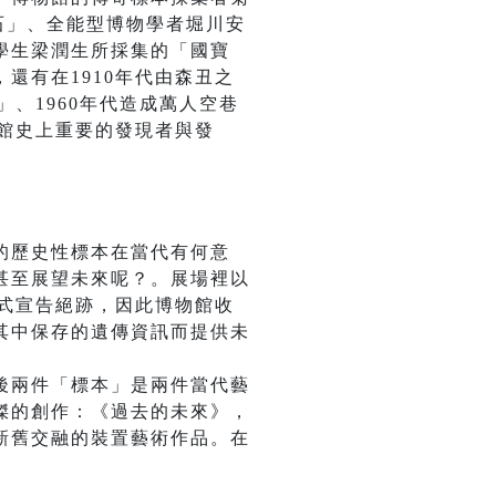
石」、全能型博物學者堀川安
學生梁潤生所採集的「國寶
還有在1910年代由森丑之
、1960年代造成萬人空巷
，館史上重要的發現者與發
的歷史性標本在當代有何意
甚至展望未來呢？。展場裡以
正式宣告絕跡，因此博物館收
其中保存的遺傳資訊而提供未
後兩件「標本」是兩件當代藝
傑的創作：《過去的未來》，
新舊交融的裝置藝術作品。在