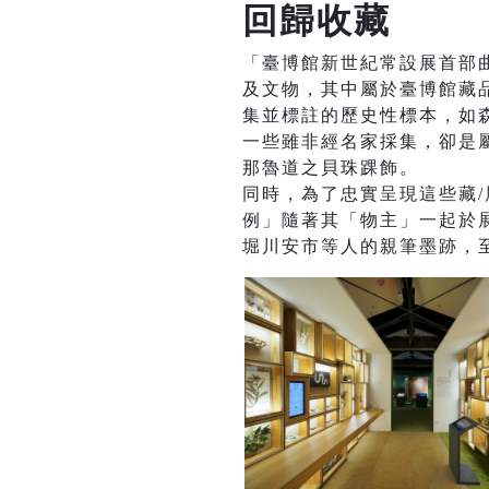
回歸收藏
「臺博館新世紀常設展首部
及文物，其中屬於臺博館藏品
集並標註的歷史性標本，如
一些雖非經名家採集，卻是屬
那魯道之貝珠踝飾。
同時，為了忠實呈現這些藏
例」隨著其「物主」一起於
堀川安市等人的親筆墨跡，