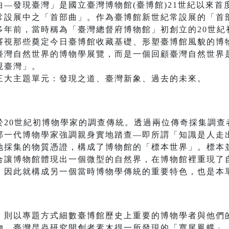
—發現臺灣」是國立臺灣博物館(臺博館)21世紀以來首
常設展中之「首部曲」。作為臺博館新世紀常設展的「首
多年前，當時稱為「臺灣總督府博物館」初創立的20世紀
審視那些奠定今日臺博館收藏基礎、形塑臺博館風貌的博
臺灣自然世界的博物學展覽，而是一個回顧臺灣自然世界
現臺灣」。
三大主題單元：發現之道、臺灣新象、過去的未來。
於20世紀初博物學家的調查傳統。透過兩位傳奇採集調查
那一代博物學家強調親身實地踏查—即所謂「知識是人走
地採集的物質憑證，構成了博物館的「標本世界」。標本
合讓博物館體現出一個微型的自然界，在博物館裡重現了
」因此就構成另一個當時博物學傳統的重要特色，也是本
」則以專題方式細數臺博館歷史上重要的博物學者與他們
物、臺灣昆蟲研究開創者素木得一所發現的「寬尾鳳蝶」