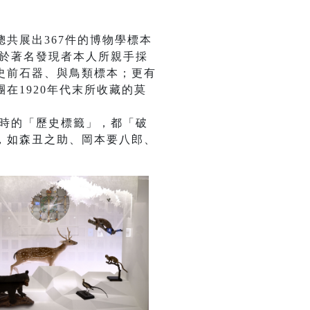
共展出367件的博物學標本
自於著名發現者本人所親手採
史前石器、與鳥類標本；更有
在1920年代末所收藏的莫
藏時的「歷史標籤」，都「破
，如森丑之助、岡本要八郎、