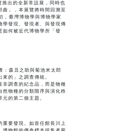
度推出的全新常設展，同時也
部曲」，本展覽將時間回溯至
初，臺灣博物學與博物學家
物學發現、發現者、與發現傳
是如何被近代博物學所「發
者：森丑之助與菊池米太郎
出來的」之調查傳統。
並非調查的紀念品，而是物種
自然物種的分類階序與演化秩
單元的第二個主題。
的重要發現。如首任館長川上
、博物館的傳奇標本採集者菊