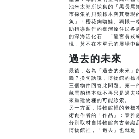
池米太郎所採集的「黑長尾
市採集的貝類標本與其發現
魚」：櫻花鉤吻鮭、獨幟一格
助指導製作的臺灣原住民各族
的深海活化石—「龍宮翁戎螺
現，莫不在本單元的展場中
過去的未來
最後，名為「過去的未來」
義？換句話說，博物館的標
三個物件回答此問題。第一件
藏雲豹標本就不再只是過去
來重建物種的可能線索。
另一方面，博物館裡的老標
術創作者的「作品」：泰雅
分別取材自博物館內古老織
博物館裡，「過去」也就是