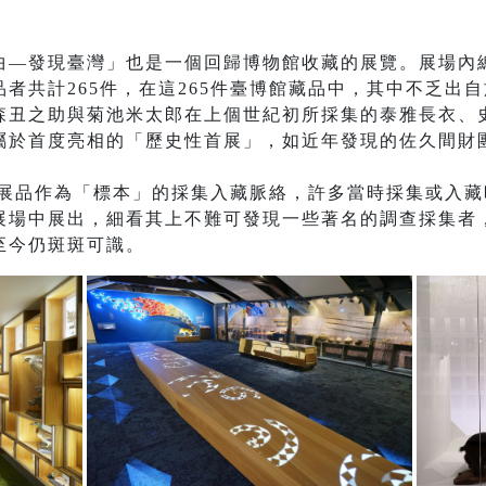
曲—發現臺灣」也是一個回歸博物館收藏的展覽。展場內總
者共計265件，在這265件臺博館藏品中，其中不乏出
森丑之助與菊池米太郎在上個世紀初所採集的泰雅長衣、
於首度亮相的「歷史性首展」，如近年發現的佐久間財團
/展品作為「標本」的採集入藏脈絡，許多當時採集或入
展場中展出，細看其上不難可發現一些著名的調查採集者
至今仍斑斑可識。