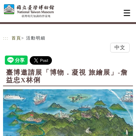
跳到主要內容
網站導覽
:::
首頁
> 活動明細
中文
臺博邀請展「博物．凝視 旅繪展」-詹
益忠X林俐