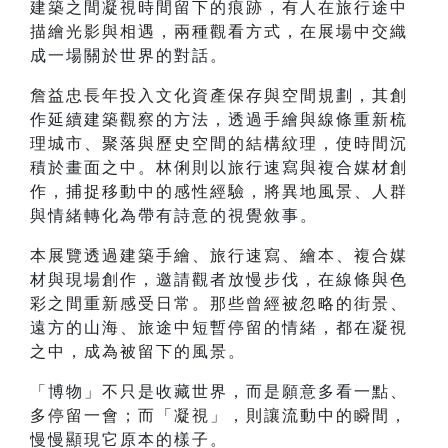
建築之間凝視時間留下的痕跡，有人在旅行途中
描繪光影與相遇，兩種觀看方式，在展場中交織
成一場關於世界的對話。
詹益忠長年投入文化資產保存與空間規劃，其創
作延續建築觀察的方法，透過手繪與線條重新梳
理城市、聚落與歷史空間的結構紋理，使時間沉
積於畫面之中。林俐則以旅行速寫與複合媒材創
作，捕捉移動中的感性經驗，將異地風景、人群
與情緒轉化為帶有詩意的視覺敘事。
本展覽透過建築手繪、旅行速寫、繪本、複合媒
材與現場創作，邀請觀者放慢步伐，在線條與色
彩之間重新感受日常。那些曾經被忽略的街景、
遠方的山海、旅途中短暫停留的情緒，都在凝視
之中，成為被留下的風景。
「博物」不只是收藏世界，而是願意多看一點、
多停留一會；而「凝視」，則讓流動中的瞬間，
慢慢顯現它原本的樣子。