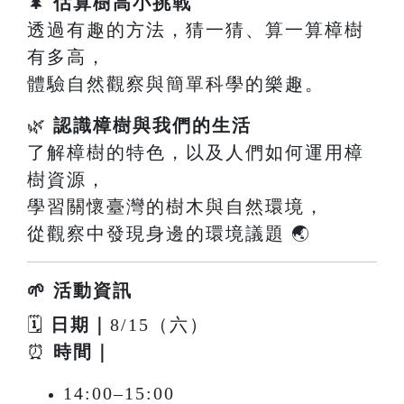
🌲
估算樹高小挑戰
透過有趣的方法，猜一猜、算一算樟樹
有多高，
體驗自然觀察與簡單科學的樂趣。
🌿
認識樟樹與我們的生活
了解樟樹的特色，以及人們如何運用樟
樹資源，
學習關懷臺灣的樹木與自然環境，
從觀察中發現身邊的環境議題 🌏
🌱 活動資訊
🗓
日期｜
8/15（六）
⏰
時間｜
14:00–15:00