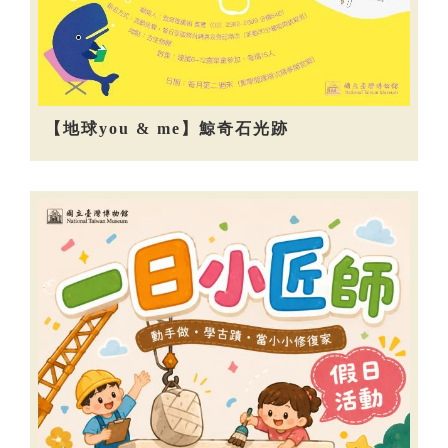
【地球you & me】鯨奇石光跡