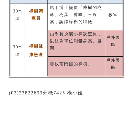
馬丁博士提供「樟樹的樹
30m
樟樹調
幹、樹葉、香味」三線
教室
in
查員
索，認識樟樹的特徵
由學員扮演小樟調查員，
戶外園
以組為單位測量身高、腰
區
樟樹健
30m
圍
in
康檢查
戶外園
尋找南門館的樟樹。
區
(02)23822699分機7425 楊小姐