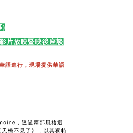
)
🛋️
(都會人)影片放映暨映後座談
華語進行，現場提供華語
）
moine，透過兩部風格迥
《天橋不見了》，以其獨特