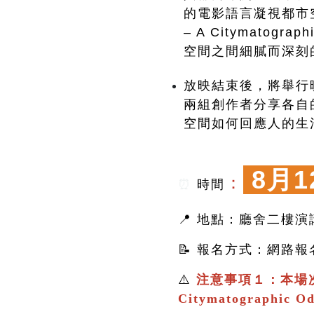
的電影語言凝視都市空間
– A Citymato
空間之間細膩而深刻
放映結束後，將舉行
兩組創作者分享各自
空間如何回應人的生
8月1
：
⏰
時間
📍 地點：廳舍二樓演
📝 報名方式：網路
⚠️
注意事項１：本場
Citymatographic 