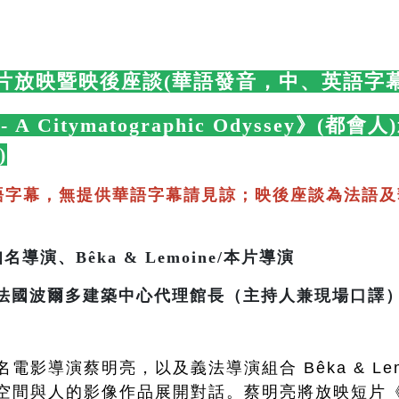
片放映暨映後座談(華語發音，中、英語字幕
s - A Citymatographic Odyssey》
)
🛋️
語字幕，無提供華語字幕請見諒；映後座談為法語及
導演、Bêka & Lemoine/本片導演
多建築中心代理館長（主持人兼現場口譯
電影導演蔡明亮，以及義法導演組合 Bêka & Le
空間與人的影像作品展開對話。蔡明亮將放映短片