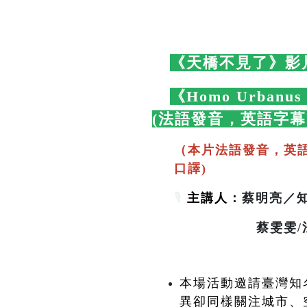
🛋️
《天橋不見了》影
🛋️
《Homo Urbanu
(法語發音，英語字幕
（本片法語發音，英
口譯)
🎙️
主講人：
蔡明亮／知名
蔡雯雯/法國波爾
本場活動邀請臺灣知名
異卻同樣關注城市、