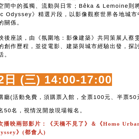
中的孤獨、流動與日常；Bêka & Lemoine則將放映
graphic Odyssey》精選片段，以影像觀察世界各
的關係。
映後座談，由《氛圍地：影像建築》共同策展人蔡
的創作歷程，並從電影、建築與城市經驗出發，探
活。
2日 (三)
14:00-17:00
講廳(活動免費，須購票入館，全票100元、半票50
報名50名，視情況開放現場報名。
次播映兩部影片：
《
天橋不見了
》＆
《
Homo Urban
Odyssey》(都會人)