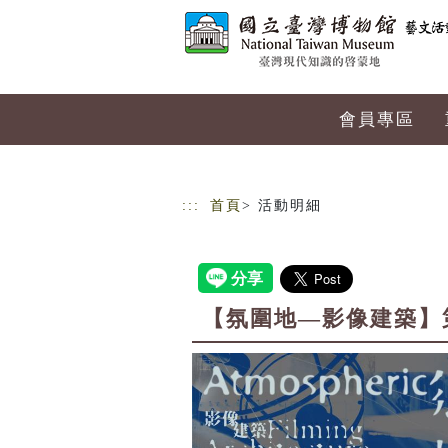
跳到主要內容
網站導覽
會員專區
:::
首頁
> 活動明細
【氛圍地—影像建築】第三