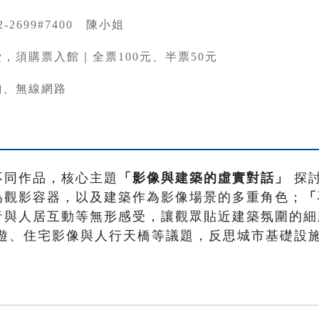
82-2699#7400 陳小姐
，須購票入館｜全票100元、半票50元
詢、無線網路
不同作品，核心主題
「影像與建築的虛實對話」
探
為觀影容器，以及建築作為影像場景的多重角色；
「
音與人居互動等無形感受，讓觀眾貼近建築氛圍的細
遊、住宅影像與人行天橋等議題，反思城市基礎設