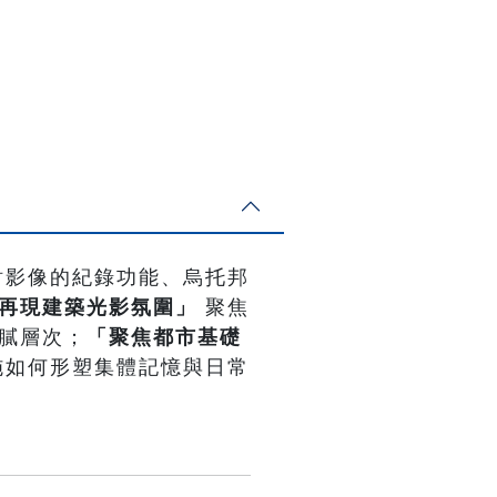
討影像的紀錄功能、烏托邦
再現建築光影氛圍」
聚焦
膩層次；
「聚焦都市基礎
施如何形塑集體記憶與日常