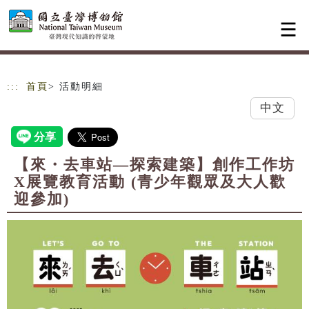
跳到主要內容
網站導覽
:::
首頁
> 活動明細
中文
【來・去車站—探索建築】創作工作坊
X展覽教育活動 (青少年觀眾及大人歡
迎參加)