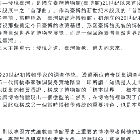
—發現臺灣」是國立臺灣博物館(臺博館)21世紀以來首
常設展中之「首部曲」。作為臺博館新世紀常設展的「首
多年前，當時稱為「臺灣總督府博物館」初創立的20世紀
審視那些奠定今日臺博館收藏基礎、形塑臺博館風貌的博
臺灣自然世界的博物學展覽，而是一個回顧臺灣自然世界
現臺灣」。
三大主題單元：發現之道、臺灣新象、過去的未來。
於20世紀初博物學家的調查傳統。透過兩位傳奇採集調查
那一代博物學家強調親身實地踏查—即所謂「知識是人走
地採集的物質憑證，構成了博物館的「標本世界」。標本
合讓博物館體現出一個微型的自然界，在博物館裡重現了
」因此就構成另一個當時博物學傳統的重要特色，也是本
」則以專題方式細數臺博館歷史上重要的博物學者與他們
物、臺灣昆蟲研究開創者素木得一所發現的「寬尾鳳蝶」