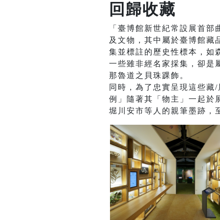
回歸收藏
「臺博館新世紀常設展首部
及文物，其中屬於臺博館藏品
集並標註的歷史性標本，如
一些雖非經名家採集，卻是屬
那魯道之貝珠踝飾。
同時，為了忠實呈現這些藏
例」隨著其「物主」一起於
堀川安市等人的親筆墨跡，