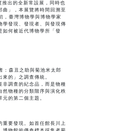
度推出的全新常設展，同時也
部曲」，本展覽將時間回溯至
初，臺灣博物學與博物學家
物學發現、發現者、與發現傳
是如何被近代博物學所「發
者：森丑之助與菊池米太郎
出來的」之調查傳統。
並非調查的紀念品，而是物種
自然物種的分類階序與演化秩
單元的第二個主題。
的重要發現。如首任館長川上
、博物館的傳奇標本採集者菊