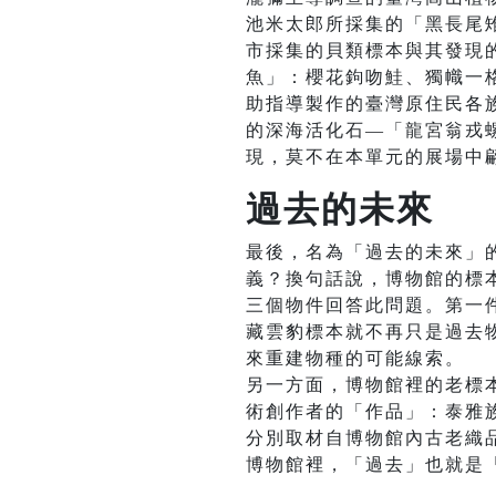
池米太郎所採集的「黑長尾
市採集的貝類標本與其發現
魚」：櫻花鉤吻鮭、獨幟一格
助指導製作的臺灣原住民各族
的深海活化石—「龍宮翁戎螺
現，莫不在本單元的展場中
過去的未來
最後，名為「過去的未來」
義？換句話說，博物館的標
三個物件回答此問題。第一件
藏雲豹標本就不再只是過去
來重建物種的可能線索。
另一方面，博物館裡的老標
術創作者的「作品」：泰雅
分別取材自博物館內古老織
博物館裡，「過去」也就是