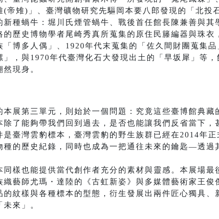
雉(帝雉)」、臺灣礦物研究先驅岡本要八郎發現的「北投
的新種蝸牛：堀川氏煙管蝸牛、戰後首任館長陳兼善與其
的歷史博物學者尾崎秀真所蒐集的原住民籐編器與珠衣，
「博多人偶」、1920年代末蒐集的「佐久間財團蒐集品」
」，與1970年代臺灣化石大發現出土的「早坂犀」等
翩然現身。
的本展第三單元，則始於一個問題：究竟這些臺博館典藏
本除了能夠帶我們回到過去，是否也能讓我們反省當下，
是臺灣雲豹標本，臺灣雲豹的野生族群已經在2014年
物種的歷史紀錄，同時也成為一把通往未來的鑰匙—透過
本同樣也能提供當代創作者充分的素材與靈感。本展場最
族織藝師尤瑪・達陸的《古虹新姿》與多媒體藝術家王俊
品的紋樣與各種標本的型態，衍生發展出兩件匠心獨具、
「未來」。