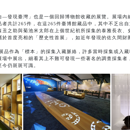
曲—發現臺灣」也是一個回歸博物館收藏的展覽。展場內總
者共計265件，在這265件臺博館藏品中，其中不乏出
森丑之助與菊池米太郎在上個世紀初所採集的泰雅長衣、
於首度亮相的「歷史性首展」，如近年發現的佐久間財團
/展品作為「標本」的採集入藏脈絡，許多當時採集或入
展場中展出，細看其上不難可發現一些著名的調查採集者
至今仍斑斑可識。