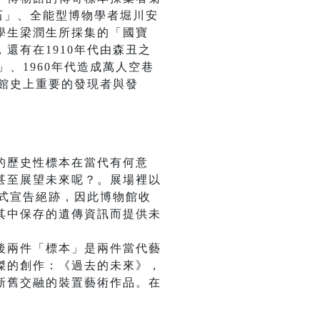
石」、全能型博物學者堀川安
學生梁潤生所採集的「國寶
還有在1910年代由森丑之
、1960年代造成萬人空巷
，館史上重要的發現者與發
的歷史性標本在當代有何意
甚至展望未來呢？。展場裡以
正式宣告絕跡，因此博物館收
其中保存的遺傳資訊而提供未
後兩件「標本」是兩件當代藝
傑的創作：《過去的未來》，
新舊交融的裝置藝術作品。在