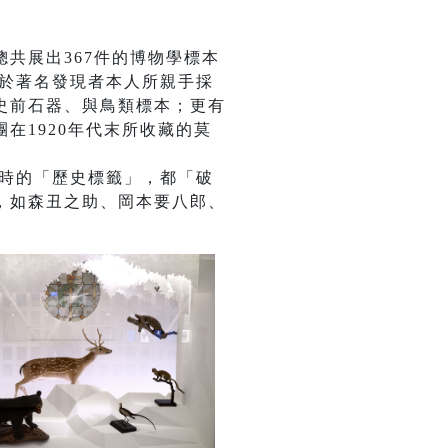
共展出367件的博物學標本
自於著名發現者本人所親手採
史前石器、與鳥類標本；更有
在1920年代末所收藏的莫
藏時的「歷史標籤」，都「破
，如森丑之助、岡本要八郎、